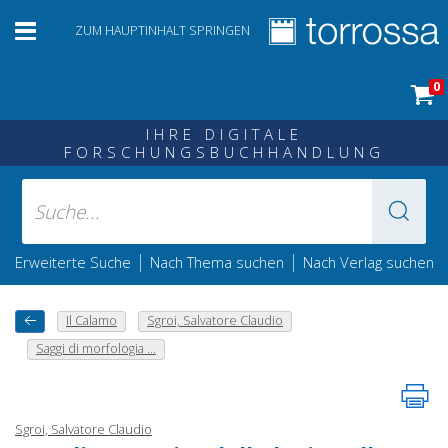
ZUM HAUPTINHALT SPRINGEN
0
IHRE DIGITALE
FORSCHUNGSBUCHHANDLUNG
|
|
Erweiterte Suche
Nach Thema suchen
Nach Verlag suchen
Il Calamo
Sgroi, Salvatore Claudio
Saggi di morfologia ...
Sgroi, Salvatore Claudio