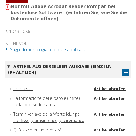
Nur mit Adobe Acrobat Reader kompatibel -
kostenlose Software - (
erfahren Sie, wie Sie die
Dokumente öffnen
)
P. 1079-1086
IST TEIL VON
Saggi di morfologia teorica e applicata
ARTIKEL AUS DERSELBEN AUSGABE (EINZELN
ERHÄLTLICH)
Premessa
Artikel abrufen
La formazione delle parole (infine)
Artikel abrufen
nella loro sede naturale
Termini-chiave della Wortbildung :
Artikel abrufen
confisso, parasintetico, polirematica
Qu'est-ce qu'un préfixe?
Artikel abrufen