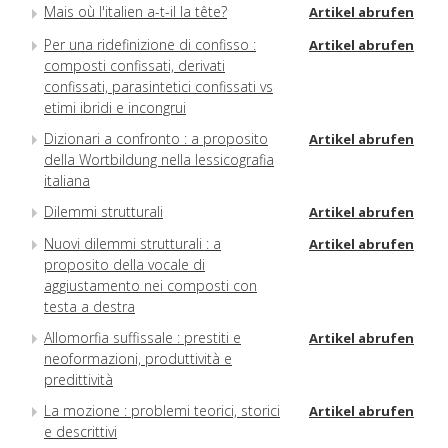
Mais où l'italien a-t-il la tête?
Artikel abrufen
Per una ridefinizione di confisso :
Artikel abrufen
composti confissati, derivati
confissati, parasintetici confissati vs
etimi ibridi e incongrui
Dizionari a confronto : a proposito
Artikel abrufen
della Wortbildung nella lessicografia
italiana
Dilemmi strutturali
Artikel abrufen
Nuovi dilemmi strutturali : a
Artikel abrufen
proposito della vocale di
aggiustamento nei composti con
testa a destra
Allomorfia suffissale : prestiti e
Artikel abrufen
neoformazioni, produttività e
predittività
La mozione : problemi teorici, storici
Artikel abrufen
e descrittivi