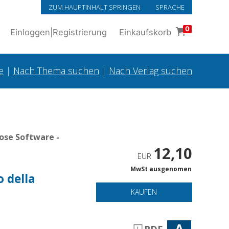
ZUM HAUPTINHALT SPRINGEN
SPRACHE
0
Einloggen
|
Registrierung
Einkaufskorb
e
|
Nach Thema suchen
|
Nach Verlag suchen
ose Software -
12,10
EUR
MwSt ausgenomen
o della
KAUFEN
A