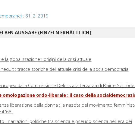
emporanei : 81, 2, 2019
ELBEN AUSGABE (EINZELN ERHÄLTLICH)
 la globalizzazione : origini della crisi attuale
nequit : tracce storiche dell'attuale crisi della socialdemocrazia
uropea dalla Commissione Delors alla terza via di Blair e Schröde
 e omologazione ordo-liberale : il caso della socialdemocrazi
enza liberazione della donna : la nascita del movimento femminist
il '68.
o : narrazioni politiche tra scienza e pseudo-scienza nell'era dei