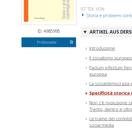
IST TEIL VON
Storia e problemi cont
ID: 4985995
ARTIKEL AUS DERS
Probeseite
Introduzione
Il socialismo europeo e
Factum infectum fieri 
europea
La socialdemocrazia e
Specificità storica
Non c'è rivoluzione s
Trento, dentro e oltre 
Le trame del complott
social media