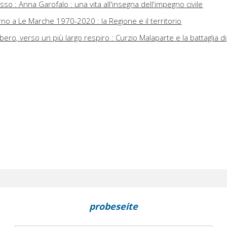
lusso : Anna Garofalo : una vita all'insegna dell'impegno civile
rno a Le Marche 1970-2020 : la Regione e il territorio
ibero, verso un più largo respiro : Curzio Malaparte e la battaglia di
probeseite