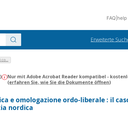
FAQ
|
help
Erweiterte Such
 co...
)
Nur mit Adobe Acrobat Reader kompatibel - kostenl
(
erfahren Sie, wie Sie die Dokumente öffnen
)
ica e omologazione ordo-liberale : il cas
ia nordica