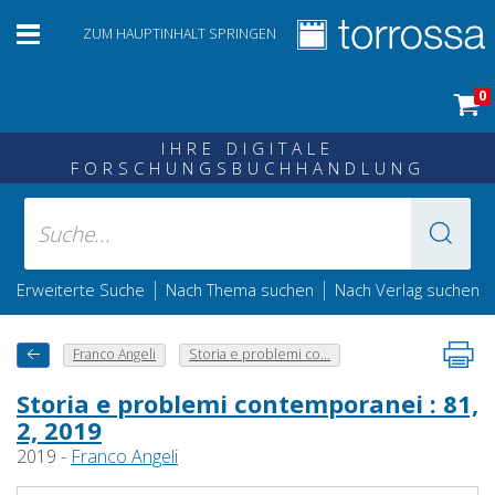
ZUM HAUPTINHALT SPRINGEN
0
IHRE DIGITALE
FORSCHUNGSBUCHHANDLUNG
|
|
Erweiterte Suche
Nach Thema suchen
Nach Verlag suchen
Franco Angeli
Storia e problemi co...
Storia e problemi contemporanei : 81,
2, 2019
2019 -
Franco Angeli