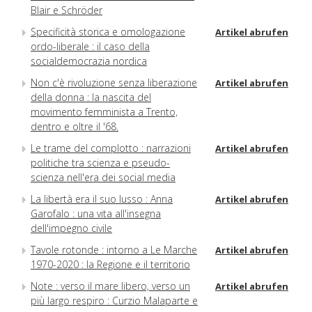
Blair e Schröder
Specificità storica e omologazione
Artikel abrufen
ordo-liberale : il caso della
socialdemocrazia nordica
Non c'è rivoluzione senza liberazione
Artikel abrufen
della donna : la nascita del
movimento femminista a Trento,
dentro e oltre il '68.
Le trame del complotto : narrazioni
Artikel abrufen
politiche tra scienza e pseudo-
scienza nell'era dei social media
La libertà era il suo lusso : Anna
Artikel abrufen
Garofalo : una vita all'insegna
dell'impegno civile
Tavole rotonde : intorno a Le Marche
Artikel abrufen
1970-2020 : la Regione e il territorio
Note : verso il mare libero, verso un
Artikel abrufen
più largo respiro : Curzio Malaparte e