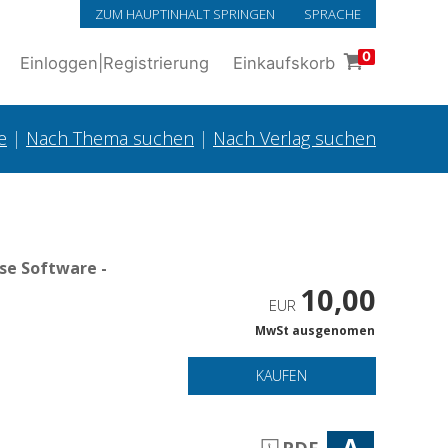
ZUM HAUPTINHALT SPRINGEN
SPRACHE
0
Einloggen
|
Registrierung
Einkaufskorb
e
|
Nach Thema suchen
|
Nach Verlag suchen
se Software -
10,00
EUR
MwSt ausgenomen
KAUFEN
A