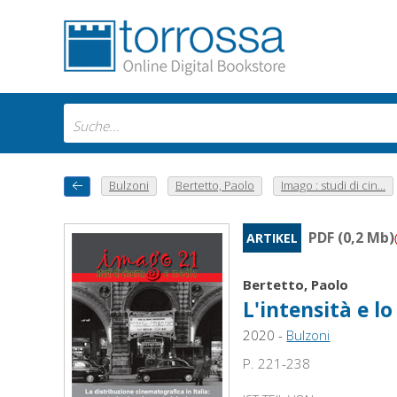
Bulzoni
Bertetto, Paolo
Imago : studi di cin...
PDF (0,2 Mb)
ARTIKEL
Bertetto, Paolo
L'intensità e 
2020 -
Bulzoni
P. 221-238