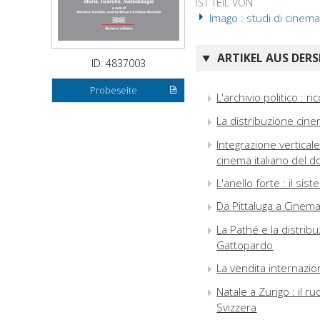
IST TEIL VON
Imago : studi di cinema
ARTIKEL AUS DERS
ID: 4837003
Probeseite
L'archivio politico : r
La distribuzione cinem
Integrazione verticale
cinema italiano del 
L'anello forte : il sis
Da Pittaluga a Cinema 
La Pathé e la distribu
Gattopardo
La vendita internazion
Natale a Zurigo : il r
Svizzera