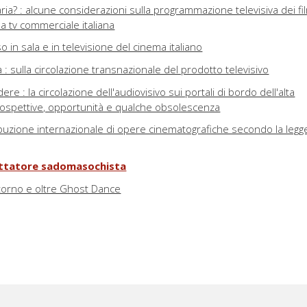
ia? : alcune considerazioni sulla programmazione televisiva dei fi
la tv commerciale italiana
sso in sala e in televisione del cinema italiano
à : sulla circolazione transnazionale del prodotto televisivo
e : la circolazione dell'audiovisivo sui portali di bordo dell'alta
 prospettive, opportunità e qualche obsolescenza
stribuzione internazionale di opere cinematografiche secondo la legg
pettatore sadomasochista
intorno e oltre Ghost Dance