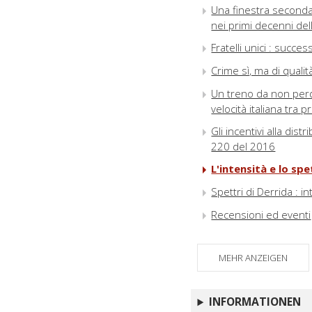
Una finestra secondar
nei primi decenni del
Fratelli unici : succe
Crime sì, ma di qualit
Un treno da non perder
velocità italiana tra
Gli incentivi alla di
220 del 2016
L'intensità e lo s
Spettri di Derrida : 
Recensioni ed eventi
MEHR ANZEIGEN
INFORMATIONEN