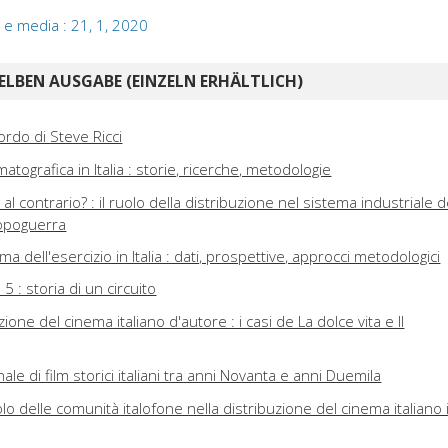
 e media : 21, 1, 2020
ELBEN AUSGABE (EINZELN ERHÄLTLICH)
icordo di Steve Ricci
atografica in Italia : storie, ricerche, metodologie
 al contrario? : il ruolo della distribuzione nel sistema industriale d
dopoguerra
tema dell'esercizio in Italia : dati, prospettive, approcci metodologici
5 : storia di un circuito
zione del cinema italiano d'autore : i casi de La dolce vita e Il
ale di film storici italiani tra anni Novanta e anni Duemila
uolo delle comunità italofone nella distribuzione del cinema italiano 