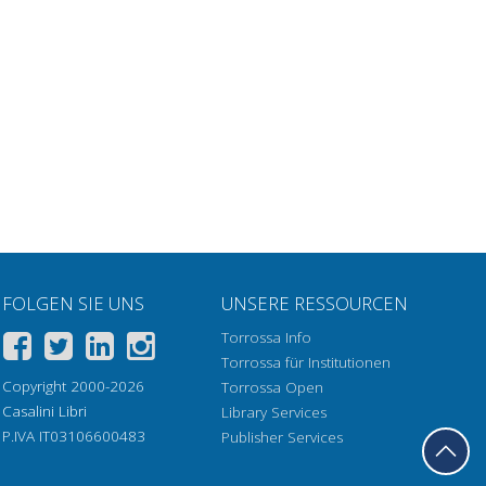
FOLGEN SIE UNS
UNSERE RESSOURCEN
Torrossa Info
Torrossa für Institutionen
Copyright 2000-2026
Torrossa Open
Casalini Libri
Library Services
P.IVA IT03106600483
Publisher Services