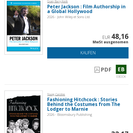
Grant, Barry Keith
Peter Jackson : Film Authorship in
a Global Hollywood
2026 - John Wiley et Sons Ltd.
48,16
EUR
MwSt ausgenomen
KAUFEN
EB
PDF
EBOOK
Young, Caroline
Fashioning Hitchcock : Stories
Behind the Costumes from The
Lodger to Marnie
2026 - Bloomsbury Publishing