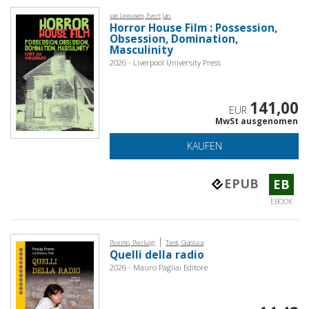
van Leeuwen, Evert Jan.
Horror House Film : Possession,
Obsession, Domination,
Masculinity
2026 - Liverpool University Press
141,00
EUR
MwSt ausgenomen
KAUFEN
EPUB
EB
EBOOK
|
Picerno, Pierluigi
Tenti, Gianluca
Quelli della radio
2026 - Mauro Pagliai Editore