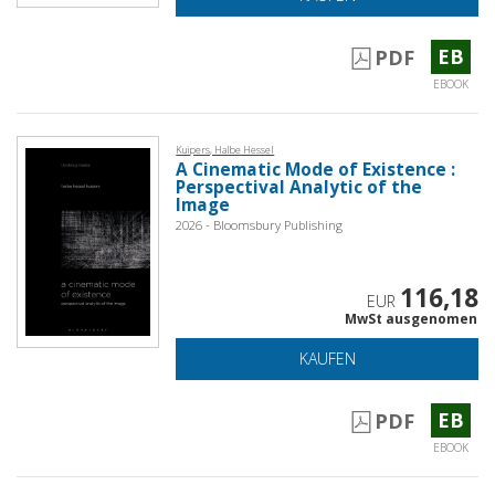
EB
PDF
EBOOK
Kuipers, Halbe Hessel
A Cinematic Mode of Existence :
Perspectival Analytic of the
Image
2026 - Bloomsbury Publishing
116,18
EUR
MwSt ausgenomen
KAUFEN
EB
PDF
EBOOK