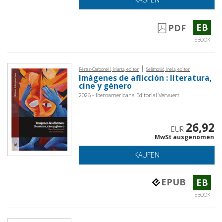
EB
PDF
EBOOK
|
Pérez-Carbonell, Marta, editor
Selimović, Inela, editor
Imágenes de aflicción : literatura,
cine y género
2026 - Iberoamericana Editorial Vervuert
26,92
EUR
MwSt ausgenomen
KAUFEN
EPUB
EB
EBOOK