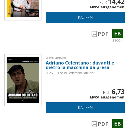
14,42
EUR
MwSt ausgenomen
KAUFEN
EB
PDF
EBOOK
Cilento, Gianmarco
Adriano Celentano : davanti e
dietro la macchina da presa
2026 - Il Foglio Letterario Edizioni
6,73
EUR
MwSt ausgenomen
KAUFEN
EB
PDF