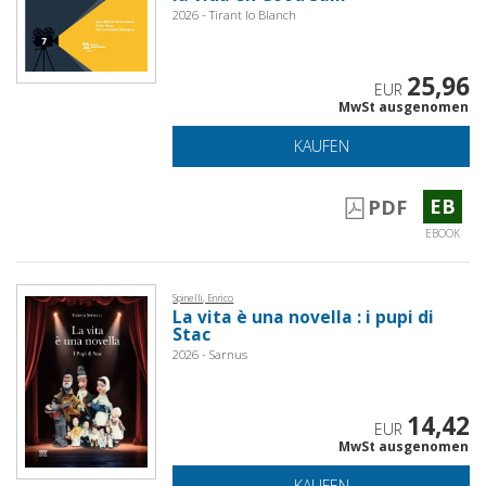
2026 - Tirant lo Blanch
25,96
EUR
MwSt ausgenomen
KAUFEN
EB
PDF
EBOOK
Spinelli, Enrico
La vita è una novella : i pupi di
Stac
2026 - Sarnus
14,42
EUR
MwSt ausgenomen
KAUFEN