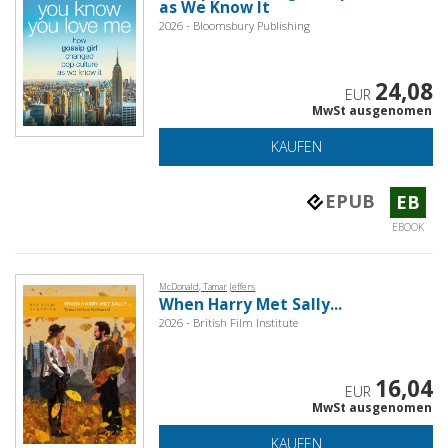
as We Know It
2026 - Bloomsbury Publishing
24,08
EUR
MwSt ausgenomen
KAUFEN
EPUB
EB
EBOOK
McDonald, Tamar Jeffers
When Harry Met Sally...
2026 - British Film Institute
16,04
EUR
MwSt ausgenomen
KAUFEN