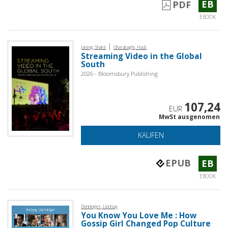
EB
PDF
EBOOK
|
Jaising, Shakti
Gharabaghi, Hadi
Streaming Video in the Global
South
2026 - Bloomsbury Publishing
107,24
EUR
MwSt ausgenomen
KAUFEN
EPUB
EB
EBOOK
Denninger, Lindsay
You Know You Love Me : How
Gossip Girl Changed Pop Culture