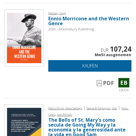
Maloney, Hugh
Ennio Morricone and the Western
Genre
2026 - Bloomsbury Publishing
107,24
EUR
MwSt ausgenomen
KAUFEN
EB
PDF
EBOOK
|
|
Marco Perles, Gines Santiago
Sanmartín Esplugues, José
Peris-
Cancio, José-Alfredo
The Bells of St. Mary's como
secula de Going My Way y la
economía y la generosidad ante
la vida en Good Sam