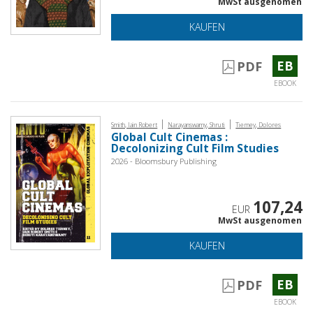
MwSt ausgenomen
KAUFEN
EB
PDF
EBOOK
|
|
Smith, Iain Robert
Narayanswamy, Shruti
Tierney, Dolores
Global Cult Cinemas :
Decolonizing Cult Film Studies
2026 - Bloomsbury Publishing
107,24
EUR
MwSt ausgenomen
KAUFEN
EB
PDF
EBOOK