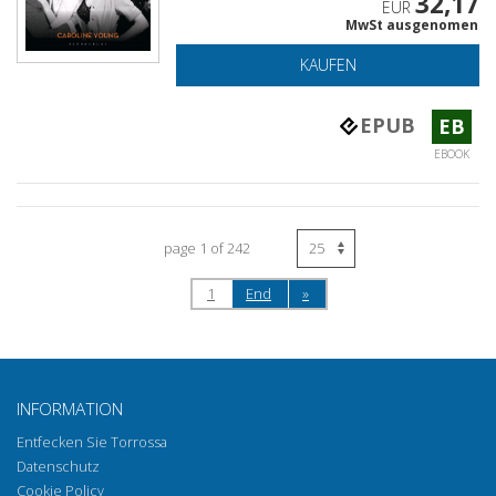
32,17
EUR
MwSt ausgenomen
KAUFEN
EPUB
EB
EBOOK
page 1 of 242
1
End
»
INFORMATION
Entfecken Sie Torrossa
Datenschutz
Cookie Policy