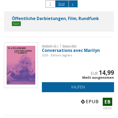
1
End
»
Öffentliche Darbietungen, Film, Rundfunk
Fach
|
Weatherby, W. J.
Boiteux, Rémi
Conversations avec Marilyn
2026 - Éditions Seghers
14,99
EUR
MwSt ausgenomen
KAUFEN
EPUB
EB
EBOOK