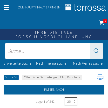
ZUM HAUPTINHALT SPRINGEN
0
IHRE DIGITALE
FORSCHUNGSBUCHHANDLUNG
|
|
Erweiterte Suche
Nach Thema suchen
Nach Verlag suchen
Suche
>>
Öffentliche Darbietungen, Film, Rundfunk
FILTERN NACH
page 1 of 242