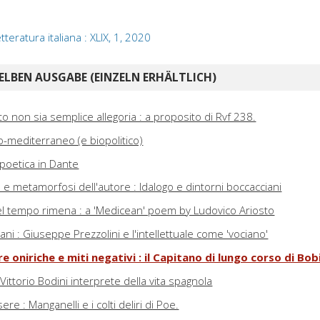
 letteratura italiana : XLIX, 1, 2020
ELBEN AUSGABE (EINZELN ERHÄLTLICH)
 non sia semplice allegoria : a proposito di Rvf 238.
-mediterraneo (e biopolitico)
a poetica in Dante
 e metamorfosi dell'autore : Idalogo e dintorni boccacciani
bel tempo rimena : a 'Medicean' poem by Ludovico Ariosto
ani : Giuseppe Prezzolini e l'intellettuale come 'vociano'
e oniriche e miti negativi : il Capitano di lungo corso di Bob
 Vittorio Bodini interprete della vita spagnola
e : Manganelli e i colti deliri di Poe.