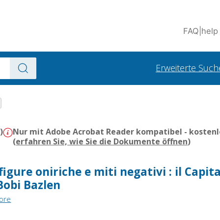
FAQ
|
help
Erweiterte Such
)
Nur mit Adobe Acrobat Reader kompatibel - kostenl
(
erfahren Sie, wie Sie die Dokumente öffnen
)
igure oniriche e miti negativi : il Capit
Bobi Bazlen
tore