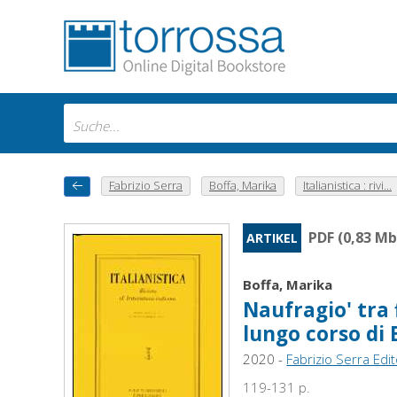
Fabrizio Serra
Boffa, Marika
Italianistica : rivi...
PDF (0,83 Mb
ARTIKEL
Boffa, Marika
Naufragio' tra f
lungo corso di 
2020 -
Fabrizio Serra Edi
119-131 p.