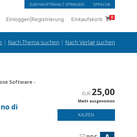
ZUM HAUPTINHALT SPRINGEN
SPRACHE
0
Einloggen
|
Registrierung
Einkaufskorb
e
|
Nach Thema suchen
|
Nach Verlag suchen
ose Software -
25,00
EUR
MwSt ausgenomen
ano di
KAUFEN
A