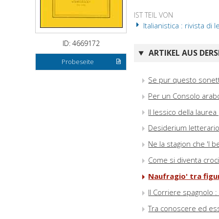
IST TEIL VON
Italianistica : rivista di
ID: 4669172
ARTIKEL AUS DERS
Probeseite
Se pur questo sonetto
Per un Consolo arabo
Il lessico della laure
Desiderium letterario
Ne la stagion che 'l 
Come si diventa croci
Naufragio' tra figur
Il Corriere spagnolo :
Tra conoscere ed esser