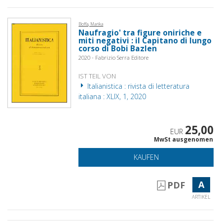
Boffa, Marika
Naufragio' tra figure oniriche e
miti negativi : il Capitano di lungo
corso di Bobi Bazlen
2020 - Fabrizio Serra Editore
IST TEIL VON
Italianistica : rivista di letteratura
italiana : XLIX, 1, 2020
25,00
EUR
MwSt ausgenomen
KAUFEN
A
PDF
ARTIKEL