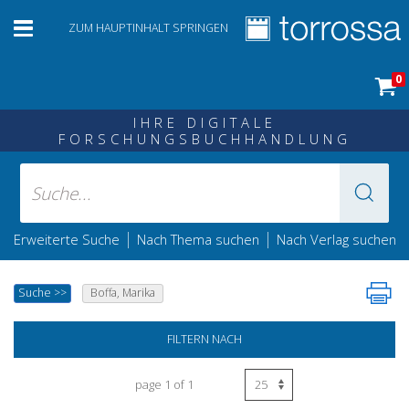
ZUM HAUPTINHALT SPRINGEN
0
IHRE DIGITALE
FORSCHUNGSBUCHHANDLUNG
|
|
Erweiterte Suche
Nach Thema suchen
Nach Verlag suchen
Suche
>>
Boffa, Marika
FILTERN NACH
page 1 of 1