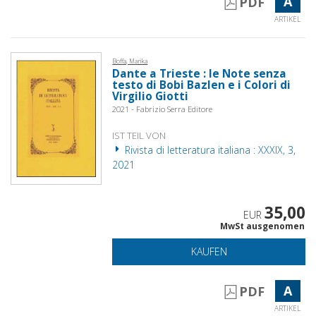
A
PDF
ARTIKEL
Boffa, Marika
Dante a Trieste : le Note senza
testo di Bobi Bazlen e i Colori di
Virgilio Giotti
2021 - Fabrizio Serra Editore
IST TEIL VON
Rivista di letteratura italiana : XXXIX, 3,
2021
35,00
EUR
MwSt ausgenomen
KAUFEN
A
PDF
ARTIKEL