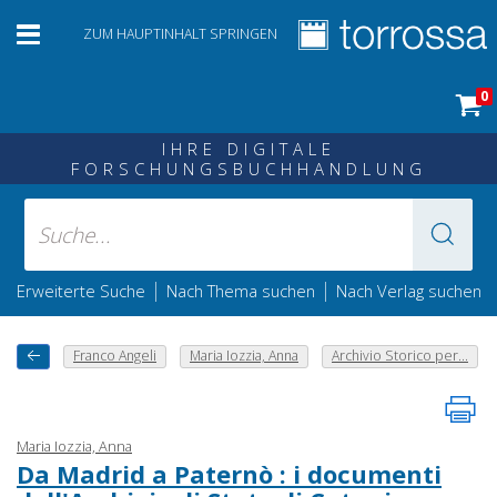
ZUM HAUPTINHALT SPRINGEN
0
IHRE DIGITALE
FORSCHUNGSBUCHHANDLUNG
|
|
Erweiterte Suche
Nach Thema suchen
Nach Verlag suchen
Franco Angeli
Maria Iozzia, Anna
Archivio Storico per...
Maria Iozzia, Anna
Da Madrid a Paternò : i documenti