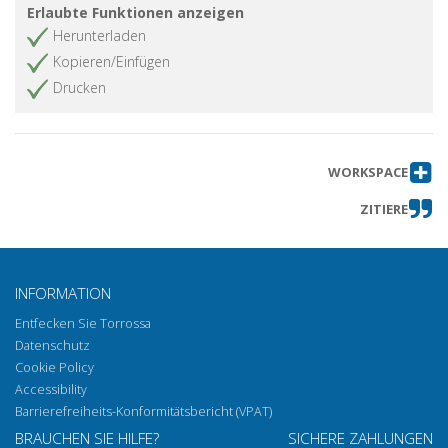
Erlaubte Funktionen anzeigen
Herunterladen
Kopieren/Einfügen
Drucken
WORKSPACE
ZITIERE
INFORMATION
Entfecken Sie Torrossa
Datenschutz
Cookie Policy
Accessibility
Barrierefreiheits-Konformitätsbericht (VPAT)
BRAUCHEN SIE HILFE?
SICHERE ZAHLUNGEN