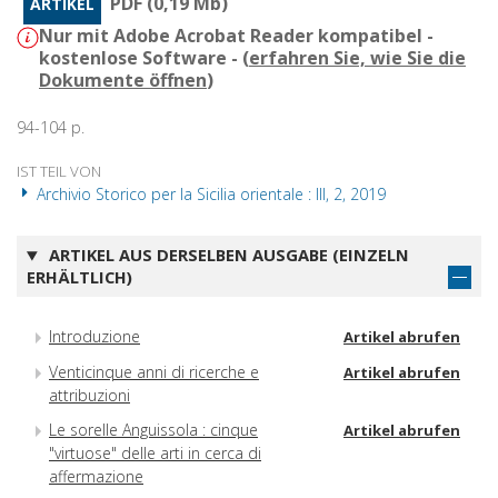
PDF (0,19 Mb)
ARTIKEL
Nur mit Adobe Acrobat Reader kompatibel -
kostenlose Software - (
erfahren Sie, wie Sie die
Dokumente öffnen
)
94-104 p.
IST TEIL VON
Archivio Storico per la Sicilia orientale : III, 2, 2019
ARTIKEL AUS DERSELBEN AUSGABE (EINZELN
ERHÄLTLICH)
Introduzione
Artikel abrufen
Venticinque anni di ricerche e
Artikel abrufen
attribuzioni
Le sorelle Anguissola : cinque
Artikel abrufen
"virtuose" delle arti in cerca di
affermazione