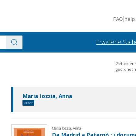
FAQ
|
help
Erweiterte Such
Gefunden
geordnet 
Maria Iozzia, Anna
Autor
Maria Iozzia, Anna
Da Madrid a Paternò : i documen