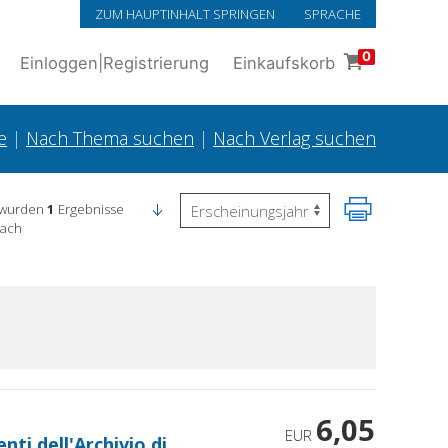
ZUM HAUPTINHALT SPRINGEN
SPRACHE
0
Einloggen
|
Registrierung
Einkaufskorb
e
|
Nach Thema suchen
|
Nach Verlag suchen
 wurden
1
Ergebnisse
nach
6,05
EUR
ti dell'Archivio di