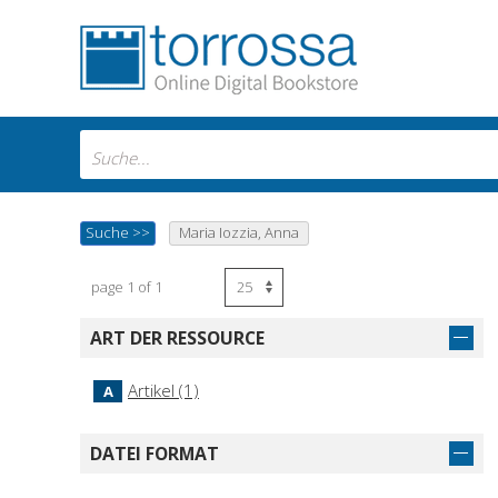
Suche
>>
Maria Iozzia, Anna
page 1 of 1
ART DER RESSOURCE
Artikel (1)
A
DATEI FORMAT