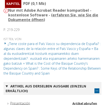
PDF (0,1 Mb)
KAPITEL
Nur mit Adobe Acrobat Reader kompatibel -
kostenlose Software - (
erfahren Sie, wie Sie die
Dokumente öffnen
)
P. 219-229
IST TEIL VON
¿Tiene coste para el País Vasco su dependencia de España? :
algunas claves de la relación entre el País Vasco y España = Ba
al du euskadirentzat kosturik espainiarekiko duen
dependentziak? : euskadi eta espainiaren arteko harremanaren
gako batzuk = What is the Cost of the Basque Country's
Dependency on Spain? : Some Keys of the Relationship Between
the Basque Country and Spain
ARTIKEL AUS DERSELBEN AUSGABE (EINZELN
ERHÄLTLICH)
Presentación
Artikel abrufen