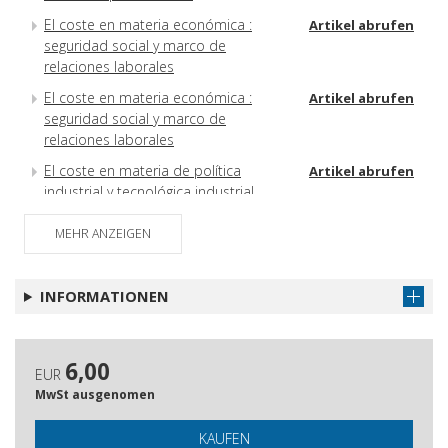
El coste en materia económica :
Artikel abrufen
seguridad social y marco de
relaciones laborales
El coste en materia económica :
Artikel abrufen
seguridad social y marco de
relaciones laborales
El coste en materia de política
Artikel abrufen
industrial y tecnológica industrial
El coste derivado de la visión
Artikel abrufen
MEHR ANZEIGEN
centralizadora e ideológica de las
normativas estatales en materia
educativa
INFORMATIONEN
El coste de la dependencia del País
Artikel abrufen
Vasco de España para el desarrollo
de la universidad vasca
6,00
EUR
Oinarrizko- eta berrikuntzak-
Artikel abrufen
MwSt ausgenomen
ereindako ikerketarako funtsen
jabetza ezaren kostua
KAUFEN