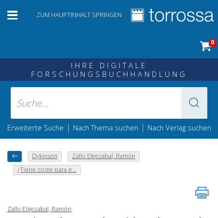
ZUM HAUPTINHALT SPRINGEN
0
IHRE DIGITALE
FORSCHUNGSBUCHHANDLUNG
|
|
Erweiterte Suche
Nach Thema suchen
Nach Verlag suchen
Dykinson
Zallo Elgezabal, Ramón
¿Tiene coste para e...
Zallo Elgezabal, Ramón