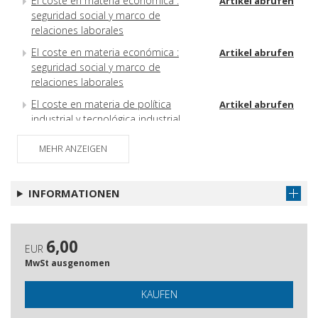
El coste en materia económica :
Artikel abrufen
seguridad social y marco de
relaciones laborales
El coste en materia económica :
Artikel abrufen
seguridad social y marco de
relaciones laborales
El coste en materia de política
Artikel abrufen
industrial y tecnológica industrial
El coste derivado de la visión
Artikel abrufen
MEHR ANZEIGEN
centralizadora e ideológica de las
normativas estatales en materia
educativa
INFORMATIONEN
El coste de la dependencia del País
Artikel abrufen
Vasco de España para el desarrollo
de la universidad vasca
6,00
EUR
Oinarrizko- eta berrikuntzak-
Artikel abrufen
MwSt ausgenomen
ereindako ikerketarako funtsen
jabetza ezaren kostua
KAUFEN
El coste en políticas culturales,
Artikel abrufen