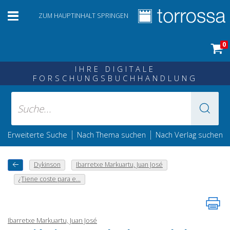
ZUM HAUPTINHALT SPRINGEN
0
IHRE DIGITALE
FORSCHUNGSBUCHHANDLUNG
|
|
Erweiterte Suche
Nach Thema suchen
Nach Verlag suchen
Dykinson
Ibarretxe Markuartu, Juan José
¿Tiene coste para e...
Ibarretxe Markuartu, Juan José