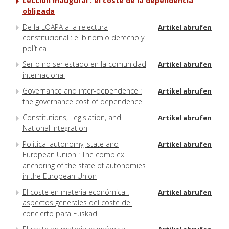
Lección inaugural : el coste de la dependencia
obligada
De la LOAPA a la relectura
Artikel abrufen
constitucional : el binomio derecho y
política
Ser o no ser estado en la comunidad
Artikel abrufen
internacional
Governance and inter-dependence :
Artikel abrufen
the governance cost of dependence
Constitutions, Legislation, and
Artikel abrufen
National Integration
Political autonomy, state and
Artikel abrufen
European Union : The complex
anchoring of the state of autonomies
in the European Union
El coste en materia económica :
Artikel abrufen
aspectos generales del coste del
concierto para Euskadi