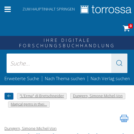
ZUM HAUPTINHALT SPRINGEN
0
IHRE DIGITALE
FORSCHUNGSBUCHHANDLUNG
|
|
Erweiterte Suche
Nach Thema suchen
Nach Verlag suchen
"L'Erma" di Bretschneider
Dungern, Simone Michel-Von
Magical gems in thei...
Dungern, Simone Michel-Von