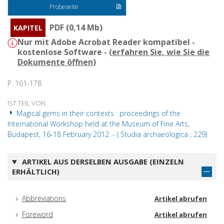
Probeseite
PDF (0,14 Mb)
KAPITEL
Nur mit Adobe Acrobat Reader kompatibel -
kostenlose Software - (
erfahren Sie, wie Sie die
Dokumente öffnen
)
P. 161-178
IST TEIL VON
Magical gems in their contexts : proceedings of the
International Workshop held at the Museum of Fine Arts,
Budapest, 16-18 February 2012. - ( Studia archaeologica ; 229)
ARTIKEL AUS DERSELBEN AUSGABE (EINZELN
ERHÄLTLICH)
Abbreviations
Artikel abrufen
Foreword
Artikel abrufen