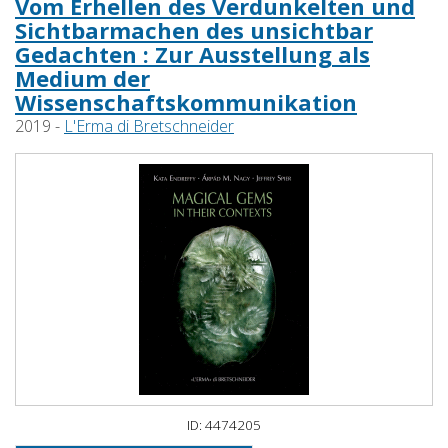
Vom Erhellen des Verdunkelten und
Sichtbarmachen des unsichtbar
Gedachten : Zur Ausstellung als
Medium der
Wissenschaftskommunikation
2019 -
L'Erma di Bretschneider
ID: 4474205