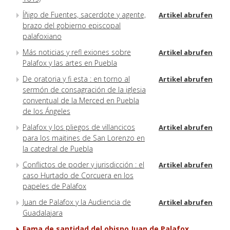
Íñigo de Fuentes, sacerdote y agente,
Artikel abrufen
brazo del gobierno episcopal
palafoxiano
Más noticias y refl exiones sobre
Artikel abrufen
Palafox y las artes en Puebla
De oratoria y fi esta : en torno al
Artikel abrufen
sermón de consagración de la iglesia
conventual de la Merced en Puebla
de los Ángeles
Palafox y los pliegos de villancicos
Artikel abrufen
para los maitines de San Lorenzo en
la catedral de Puebla
Conflictos de poder y jurisdicción : el
Artikel abrufen
caso Hurtado de Corcuera en los
papeles de Palafox
Juan de Palafox y la Audiencia de
Artikel abrufen
Guadalajara
Fama de santidad del obispo Juan de Palafox