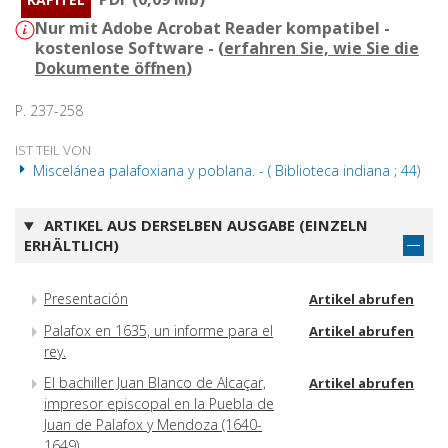
Nur mit Adobe Acrobat Reader kompatibel -
kostenlose Software - (
erfahren Sie, wie Sie die
Dokumente öffnen
)
P. 237-258
IST TEIL VON
Miscelánea palafoxiana y poblana. - ( Biblioteca indiana ; 44)
ARTIKEL AUS DERSELBEN AUSGABE (EINZELN
ERHÄLTLICH)
Presentación
Artikel abrufen
Palafox en 1635, un informe para el
Artikel abrufen
rey.
El bachiller Juan Blanco de Alcaçar,
Artikel abrufen
impresor episcopal en la Puebla de
Juan de Palafox y Mendoza (1640-
1649)