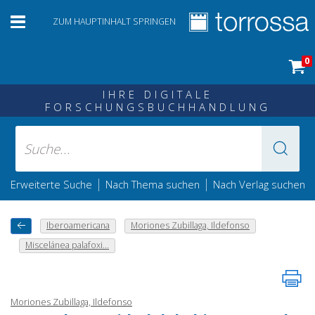
ZUM HAUPTINHALT SPRINGEN
0
IHRE DIGITALE
FORSCHUNGSBUCHHANDLUNG
|
|
Erweiterte Suche
Nach Thema suchen
Nach Verlag suchen
Iberoamericana
Moriones Zubillaga, Ildefonso
Miscelánea palafoxi...
Moriones Zubillaga, Ildefonso