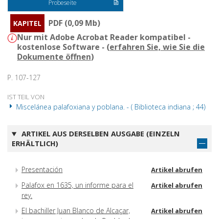
Probeseite
PDF (0,09 Mb)
KAPITEL
Nur mit Adobe Acrobat Reader kompatibel -
kostenlose Software - (
erfahren Sie, wie Sie die
Dokumente öffnen
)
P. 107-127
IST TEIL VON
Miscelánea palafoxiana y poblana. - ( Biblioteca indiana ; 44)
ARTIKEL AUS DERSELBEN AUSGABE (EINZELN
ERHÄLTLICH)
Presentación
Artikel abrufen
Palafox en 1635, un informe para el
Artikel abrufen
rey.
El bachiller Juan Blanco de Alcaçar,
Artikel abrufen