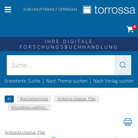
ZUM HAUPTINHALT SPRINGEN
0
IHRE DIGITALE
FORSCHUNGSBUCHHANDLUNG
|
|
Erweiterte Suche
Nach Thema suchen
Nach Verlag suchen
Iberoamericana
Andueza Unanua, Pilar
Miscelánea palafoxi...
Andueza Unanua, Pilar