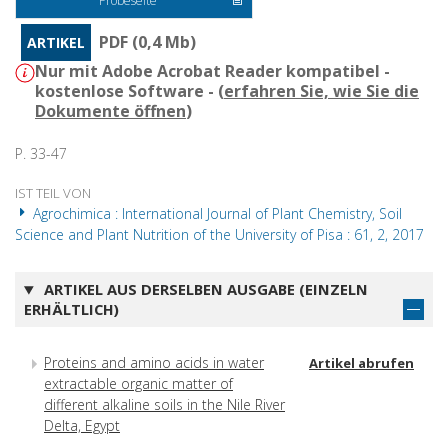
Probeseite
PDF (0,4 Mb)
ARTIKEL
Nur mit Adobe Acrobat Reader kompatibel -
kostenlose Software - (
erfahren Sie, wie Sie die
Dokumente öffnen
)
P. 33-47
IST TEIL VON
Agrochimica : International Journal of Plant Chemistry, Soil
Science and Plant Nutrition of the University of Pisa : 61, 2, 2017
ARTIKEL AUS DERSELBEN AUSGABE (EINZELN
ERHÄLTLICH)
Proteins and amino acids in water
Artikel abrufen
extractable organic matter of
different alkaline soils in the Nile River
Delta, Egypt