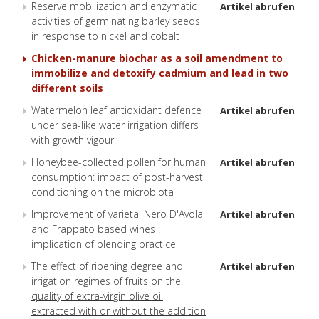
Reserve mobilization and enzymatic
Artikel abrufen
activities of germinating barley seeds
in response to nickel and cobalt
Chicken-manure biochar as a soil amendment to
immobilize and detoxify cadmium and lead in two
different soils
Watermelon leaf antioxidant defence
Artikel abrufen
under sea-like water irrigation differs
with growth vigour
Honeybee-collected pollen for human
Artikel abrufen
consumption: impact of post-harvest
conditioning on the microbiota
Improvement of varietal Nero D'Avola
Artikel abrufen
and Frappato based wines :
implication of blending practice
The effect of ripening degree and
Artikel abrufen
irrigation regimes of fruits on the
quality of extra-virgin olive oil
extracted with or without the addition