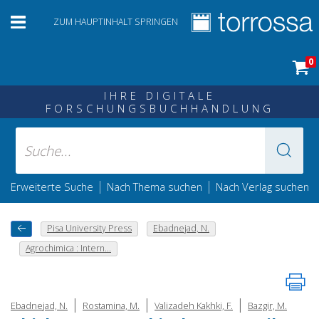
ZUM HAUPTINHALT SPRINGEN
0
IHRE DIGITALE
FORSCHUNGSBUCHHANDLUNG
|
|
Erweiterte Suche
Nach Thema suchen
Nach Verlag suchen
Pisa University Press
Ebadnejad, N.
Agrochimica : Intern...
|
|
|
Ebadnejad, N.
Rostamina, M.
Valizadeh Kakhki, F.
Bazgir, M.