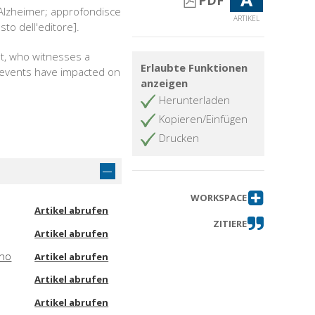
PDF
i Alzheimer; approfondisce
ARTIKEL
sto dell'editore].
nt, who witnesses a
Erlaubte Funktionen
e events have impacted on
anzeigen
Herunterladen
Kopieren/Einfügen
Drucken
WORKSPACE
Artikel abrufen
ZITIERE
Artikel abrufen
gno
Artikel abrufen
Artikel abrufen
Artikel abrufen