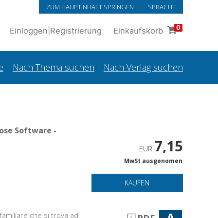
ZUM HAUPTINHALT SPRINGEN
SPRACHE
0
Einloggen
|
Registrierung
Einkaufskorb
e
|
Nach Thema suchen
|
Nach Verlag suchen
ose Software -
7,15
EUR
MwSt ausgenomen
KAUFEN
A
familiare che si trova ad