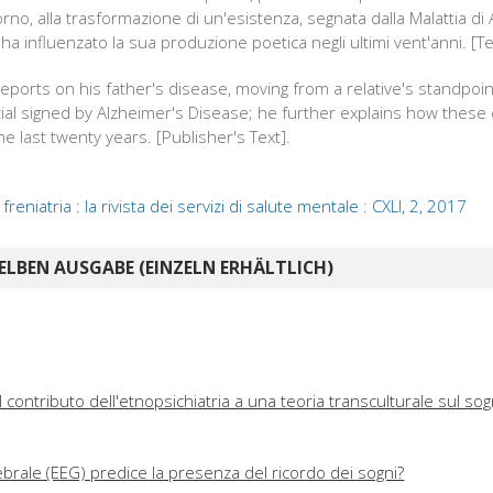
orno, alla trasformazione di un'esistenza, segnata dalla Malattia d
ha influenzato la sua produzione poetica negli ultimi vent'anni. [Te
reports on his father's disease, moving from a relative's standpoi
ial signed by Alzheimer's Disease; he further explains how thes
he last twenty years. [Publisher's Text].
reniatria : la rivista dei servizi di salute mentale : CXLI, 2, 2017
ELBEN AUSGABE (EINZELN ERHÄLTLICH)
l contributo dell'etnopsichiatria a una teoria transculturale sul so
erebrale (EEG) predice la presenza del ricordo dei sogni?