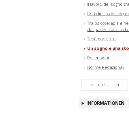
Il lavoro del sogno t
Uso clinico dei sogni 
Tra psicoterapia e ne
dei pazienti affetti d
Testimonianze
Un sogno e una sto
Recensioni
Norme Redazionali
MEHR ANZEIGEN
INFORMATIONEN