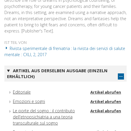
describe the role of dreams in psychological counseling, or
psychotherapy, for young cancer patients and their families.
Dreams, in this setting, are examined using a narrative approach,
not an interpretative perspective. Dreams and fantasies help the
patient to bring to light fears and concerns, often difficult to
express. [Publisher's Text].
IST TEIL VON
Rivista sperimentale di freniatria : la rivista dei servizi di salute
mentale : CXLI, 2, 2017
ARTIKEL AUS DERSELBEN AUSGABE (EINZELN
ERHÄLTLICH)
Editoriale
Artikel abrufen
Emozioni e sogni
Artikel abrufen
Le porte del sogno : il contributo
Artikel abrufen
dell'etnopsichiatria a una teoria
transculturale sul sogno