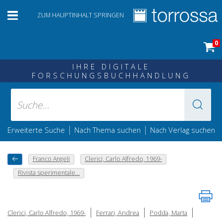
ZUM HAUPTINHALT SPRINGEN
0
IHRE DIGITALE
FORSCHUNGSBUCHHANDLUNG
|
|
Erweiterte Suche
Nach Thema suchen
Nach Verlag suchen
Franco Angeli
Clerici, Carlo Alfredo, 1969-
Rivista sperimentale...
|
|
|
Clerici, Carlo Alfredo, 1969-
Ferrari, Andrea
Podda, Marta