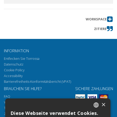
WORKSPACE
ZITIERE
INFORMATION
Entfecken Sie Torrossa
Datenschutz
Cookie Policy
Accessibility
Barrierefreiheits-Konformitätsbericht (VPAT)
BRAUCHEN SIE HILFE?
SICHERE ZAHLUNGEN
FAQ
Wie öffnen Sie unsere Dokumente
×
Torrossa Reader
Diese Webseite verwendet Cookies.
Zugriffsmöglichkeiten
ITALIAN