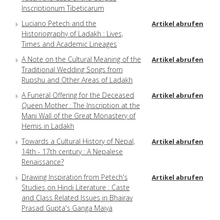
Inscriptionum Tibeticarum
Luciano Petech and the
Artikel abrufen
Historiography of Ladakh : Lives,
Times and Academic Lineages
A Note on the Cultural Meaning of the
Artikel abrufen
Traditional Wedding Songs from
Rupshu and Other Areas of Ladakh
A Funeral Offering for the Deceased
Artikel abrufen
Queen Mother : The Inscription at the
Mani Wall of the Great Monastery of
Hemis in Ladakh
Towards a Cultural History of Nepal,
Artikel abrufen
14th - 17th century : A Nepalese
Renaissance?
Drawing Inspiration from Petech's
Artikel abrufen
Studies on Hindi Literature : Caste
and Class Related Issues in Bhairav
Prasad Gupta's Ganga Maiya