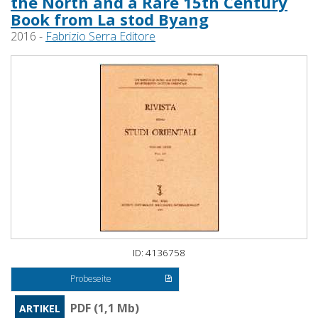
the North and a Rare 15th Century
Book from La stod Byang
2016 -
Fabrizio Serra Editore
ID: 4136758
Probeseite
PDF (1,1 Mb)
ARTIKEL