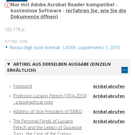
Nur mit Adobe Acrobat Reader kompatibel -
kostenlose Software - (
erfahren Sie, wie Sie die
Dokumente öffnen
)
165-178 p.
IST TEIL VON
Rivista degli studi orientali : LXXXIX, supplemento 1, 2016
ARTIKEL AUS DERSELBEN AUSGABE (EINZELN
ERHÄLTLICH)
Foreword
Artikel abrufen
Professor Luciano Petech (1914-2010)
Artikel abrufen
: a biographical note
Address of Vice-President of ISMEO
Artikel abrufen
The Personal Fonds of Luciano
Artikel abrufen
Petech and the Legacy of Giuseppe
Tucci : the Case of the Corpus