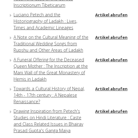
Inscriptionum Tibeticarum
Luciano Petech and the
Artikel abrufen
Historiography of Ladakh : Lives,
Times and Academic Lineages
A Note on the Cultural Meaning of the
Artikel abrufen
Traditional Wedding Songs from
Rupshu and Other Areas of Ladakh
A Funeral Offering for the Deceased
Artikel abrufen
Queen Mother : The Inscription at the
Mani Wall of the Great Monastery of
Hemis in Ladakh
Towards a Cultural History of Nepal,
Artikel abrufen
14th - 17th century : A Nepalese
Renaissance?
Drawing Inspiration from Petech's
Artikel abrufen
Studies on Hindi Literature : Caste
and Class Related Issues in Bhairav
Prasad Gupta's Ganga Maiya