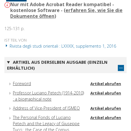
Nur mit Adobe Acrobat Reader kompatibel -
kostenlose Software - (
erfahren Sie, wie Sie die
Dokumente öffnen
)
125-131 p.
IST TEIL VON
Rivista degli studi orientali : LXXXIX, supplemento 1, 2016
ARTIKEL AUS DERSELBEN AUSGABE (EINZELN
ERHÄLTLICH)
Foreword
Artikel abrufen
Professor Luciano Petech (1914-2010)
Artikel abrufen
: a biographical note
Address of Vice-President of ISMEO
Artikel abrufen
The Personal Fonds of Luciano
Artikel abrufen
Petech and the Legacy of Giuseppe
Tucci : the Case of the Corpus