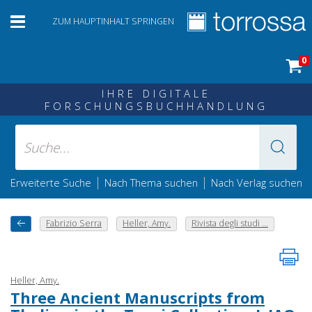
ZUM HAUPTINHALT SPRINGEN
0
IHRE DIGITALE
FORSCHUNGSBUCHHANDLUNG
|
|
Erweiterte Suche
Nach Thema suchen
Nach Verlag suchen
Fabrizio Serra
Heller, Amy.
Rivista degli studi ...
Heller, Amy.
Three Ancient Manuscripts from