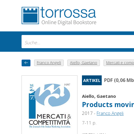
Franco Angeli
Aiello, Gaetano
Mercati e compet
PDF (0,06 Mb
ARTIKEL
Aiello, Gaetano
Products movin
2017 -
Franco Angeli
7-11 p.