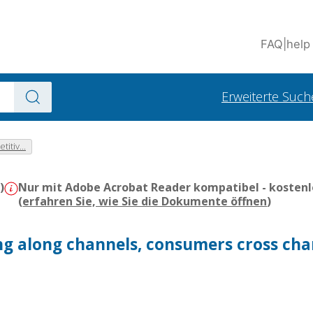
FAQ
|
help
Erweiterte Such
itiv...
)
Nur mit Adobe Acrobat Reader kompatibel - kostenl
(
erfahren Sie, wie Sie die Dokumente öffnen
)
g along channels, consumers cross cha