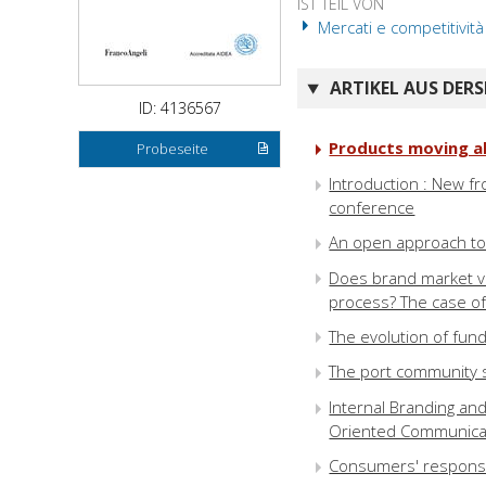
IST TEIL VON
Mercati e competitività
ARTIKEL AUS DERS
ID: 4136567
Products moving al
Probeseite
Introduction : New fr
conference
An open approach to 
Does brand market va
process? The case o
The evolution of fundr
The port community s
Internal Branding an
Oriented Communica
Consumers' responses