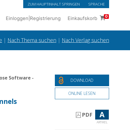
ZUM HAUPTINHALT SPRINGEN
SPRACHE
0
Einloggen
|
Registrierung
Einkaufskorb
e
|
Nach Thema suchen
|
Nach Verlag suchen
ose Software -
DOWNLOAD
ONLINE LESEN
nnels
A
PDF
ARTIKEL