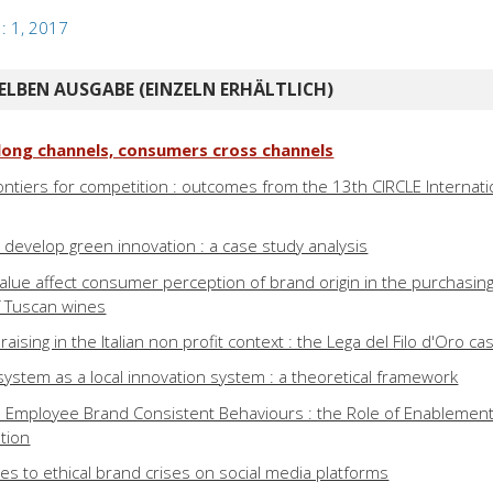
 : 1, 2017
ELBEN AUSGABE (EINZELN ERHÄLTLICH)
ong channels, consumers cross channels
ontiers for competition : outcomes from the 13th CIRCLE Internati
develop green innovation : a case study analysis
lue affect consumer perception of brand origin in the purchasin
f Tuscan wines
aising in the Italian non profit context : the Lega del Filo d'Oro ca
ystem as a local innovation system : a theoretical framework
d Employee Brand Consistent Behaviours : the Role of Enablement
tion
 to ethical brand crises on social media platforms