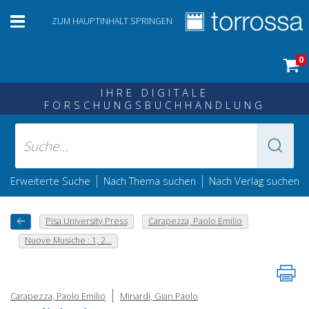
ZUM HAUPTINHALT SPRINGEN
0
IHRE DIGITALE
FORSCHUNGSBUCHHANDLUNG
|
|
Erweiterte Suche
Nach Thema suchen
Nach Verlag suchen
Pisa University Press
Carapezza, Paolo Emilio
Nuove Musiche : 1, 2...
|
Carapezza, Paolo Emilio
Minardi, Gian Paolo