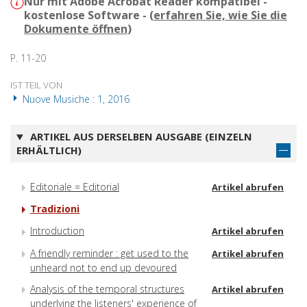
Nur mit Adobe Acrobat Reader kompatibel -
kostenlose Software - (
erfahren Sie, wie Sie die
Dokumente öffnen
)
P. 11-20
IST TEIL VON
Nuove Musiche : 1, 2016
ARTIKEL AUS DERSELBEN AUSGABE (EINZELN
ERHÄLTLICH)
Editoriale = Editorial
Artikel abrufen
Tradizioni
Introduction
Artikel abrufen
A friendly reminder : get used to the
Artikel abrufen
unheard not to end up devoured
Analysis of the temporal structures
Artikel abrufen
underlying the listeners' experience of