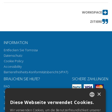
WORKSPACE
ZITIERE
INFORMATION
Entfecken Sie Torrossa
Datenschutz
Cookie Policy
Accessibility
Barrierefreiheits-Konformitätsbericht (VPAT)
BRAUCHEN SIE HILFE?
SICHERE ZAHLUNGEN
FAQ
Wie öffnen Sie unsere Dokumente
×
Torrossa Reader
Diese Webseite verwendet Cookies.
Zugriffsmöglichkeiten
ITALIAN
Email:
helpdesk@torrossa.com
Wir verwenden Cookies, um die Benutzerfreundlichkeit unserer