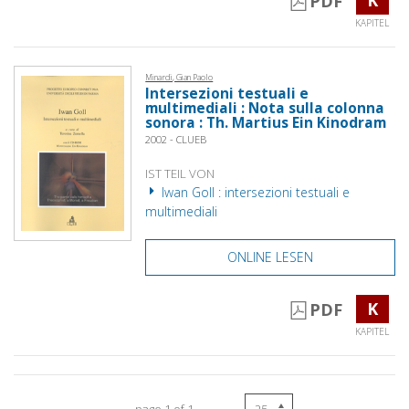
PDF
KAPITEL
Minardi, Gian Paolo
Intersezioni testuali e
multimediali : Nota sulla colonna
sonora : Th. Martius Ein Kinodram
2002 - CLUEB
IST TEIL VON
Iwan Goll : intersezioni testuali e
multimediali
ONLINE LESEN
K
PDF
KAPITEL
page 1 of 1