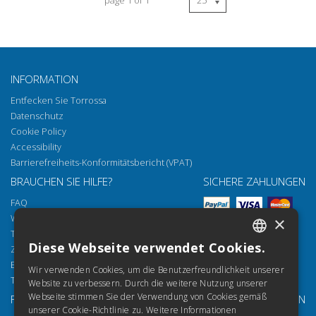
INFORMATION
Entfecken Sie Torrossa
Datenschutz
Cookie Policy
Accessibility
Barrierefreiheits-Konformitätsbericht (VPAT)
BRAUCHEN SIE HILFE?
SICHERE ZAHLUNGEN
FAQ
Wie öffnen Sie unsere Dokumente
×
Torrossa Reader
Diese Webseite verwendet Cookies.
Zugriffsmöglichkeiten
ITALIAN
Email:
helpdesk@torrossa.com
Wir verwenden Cookies, um die Benutzerfreundlichkeit unserer
SPANISH
Tel:
+39 055 5018800
Website zu verbessern. Durch die weitere Nutzung unserer
Webseite stimmen Sie der Verwendung von Cookies gemäß
FOLGEN SIE UNS
UNSERE RESSOURCEN
FRENCH
unserer Cookie-Richtlinie zu.
Weitere Informationen