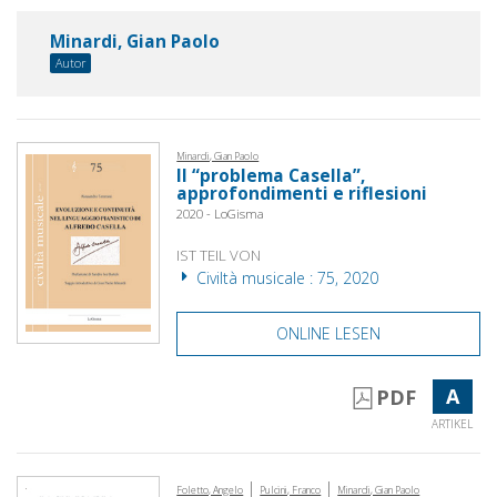
Minardi, Gian Paolo
Autor
Minardi, Gian Paolo
Il “problema Casella”,
approfondimenti e riflesioni
2020 - LoGisma
IST TEIL VON
Civiltà musicale : 75, 2020
ONLINE LESEN
A
PDF
ARTIKEL
|
|
Foletto, Angelo
Pulcini, Franco
Minardi, Gian Paolo