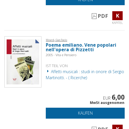
K
PDF
KAPITEL
Minardi, Gian Paolo
Poema emiliano. Vene popolari
nell'opera di Pizzetti
2005 - Vita e Pensiero
IST TEIL VON
Affetti musicali : studi in onore di Sergio
Martinotti. - ( Ricerche)
6,00
EUR
MwSt ausgenomen
KAUFEN
K