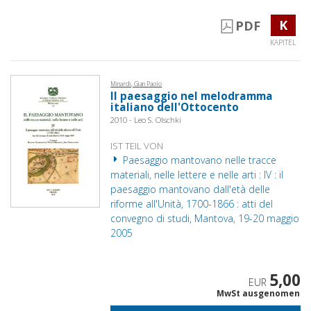
K
PDF
KAPITEL
Minardi, Gian Paolo
Il paesaggio nel melodramma
italiano dell'Ottocento
2010 - Leo S. Olschki
IST TEIL VON
Paesaggio mantovano nelle tracce
materiali, nelle lettere e nelle arti : IV : il
paesaggio mantovano dall'età delle
riforme all'Unità, 1700-1866 : atti del
convegno di studi, Mantova, 19-20 maggio
2005
5,00
EUR
MwSt ausgenomen