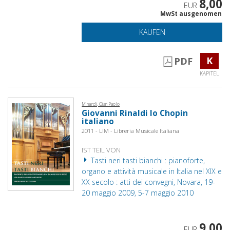
8,00
EUR
MwSt ausgenomen
KAUFEN
K
PDF
KAPITEL
Minardi, Gian Paolo
Giovanni Rinaldi lo Chopin
italiano
2011 - LIM - Libreria Musicale Italiana
IST TEIL VON
Tasti neri tasti bianchi : pianoforte,
organo e attività musicale in Italia nel XIX e
XX secolo : atti dei convegni, Novara, 19-
20 maggio 2009, 5-7 maggio 2010
9,00
EUR