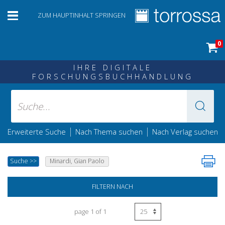
ZUM HAUPTINHALT SPRINGEN
0
IHRE DIGITALE
FORSCHUNGSBUCHHANDLUNG
|
|
Erweiterte Suche
Nach Thema suchen
Nach Verlag suchen
Suche
>>
Minardi, Gian Paolo
FILTERN NACH
page 1 of 1