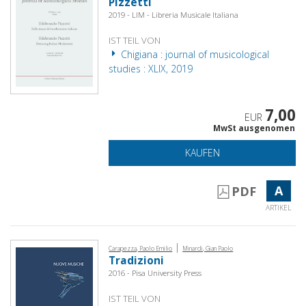
Pizzetti
2019 - LIM - Libreria Musicale Italiana
IST TEIL VON
Chigiana : journal of musicological
studies : XLIX, 2019
7,00
EUR
MwSt ausgenomen
KAUFEN
A
PDF
ARTIKEL
|
Carapezza, Paolo Emilio
Minardi, Gian Paolo
Tradizioni
2016 - Pisa University Press
IST TEIL VON