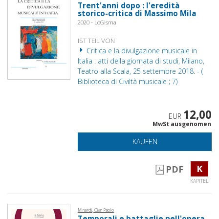
Trent'anni dopo : l'eredità
storico-critica di Massimo Mila
2020 - LoGisma
IST TEIL VON
Critica e la divulgazione musicale in
Italia : atti della giornata di studi, Milano,
Teatro alla Scala, 25 settembre 2018. - (
Biblioteca di Civiltà musicale ; 7)
12,00
EUR
MwSt ausgenomen
KAUFEN
K
PDF
KAPITEL
Minardi, Gian Paolo
Temporali e battaglie nell'opera