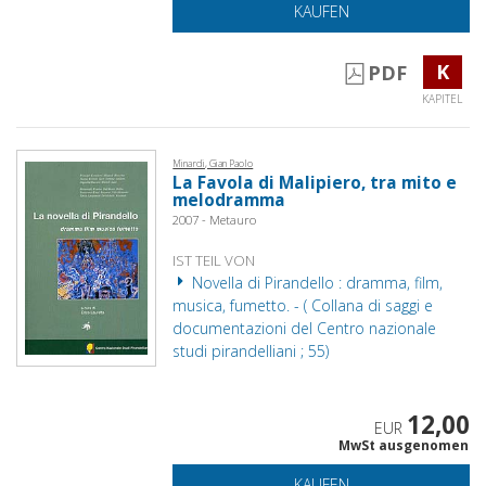
KAUFEN
K
PDF
KAPITEL
Minardi, Gian Paolo
La Favola di Malipiero, tra mito e
melodramma
2007 - Metauro
IST TEIL VON
Novella di Pirandello : dramma, film,
musica, fumetto. - ( Collana di saggi e
documentazioni del Centro nazionale
studi pirandelliani ; 55)
12,00
EUR
MwSt ausgenomen
KAUFEN