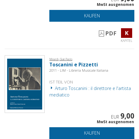
MwSt ausgenomen
KAUFEN
K
PDF
KAPITEL
Minardi, Gian Paolo
Toscanini e Pizzetti
2011 - LIM - Libreria Musicale Italiana
IST TEIL VON
Arturo Toscanini : il direttore e l'artista
mediatico
9,00
EUR
MwSt ausgenomen
KAUFEN