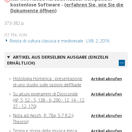
kostenlose Software - (
erfahren Sie, wie Sie die
Dokumente öffnen
)
373-382 p.
IST TEIL VON
Rivista di cultura classica e medioevale : LVIII, 2, 2016
ARTIKEL AUS DERSELBEN AUSGABE (EINZELN
ERHÄLTLICH)
Histologia Homerica : presentazione
Artikel abrufen
di uno studio sulle sezioni dell'Iliade
Su alcuni epigrammi di Dioscoride
Artikel abrufen
(AP, 5, 52 - 5, 138 - 6, 290 - 12, 14 - 12,
37 - 12, 170)
Nota ad Aesch., fr. 78a, 5-7 R.2 (i
Artikel abrufen
Theoroi)
Teoria e storia della musica greca
Artikel abrufen