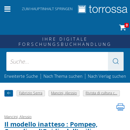
ZUM HAUPTINHALT SPRINGEN
0
IHRE DIGITALE
FORSCHUNGSBUCHHANDLUNG
|
|
Erweiterte Suche
Nach Thema suchen
Nach Verlag suchen
Fabrizio Serra
Mancini, Alessio
Rivista di cultura c...
Mancini, Alessio
Il modello inatteso : Pompeo,