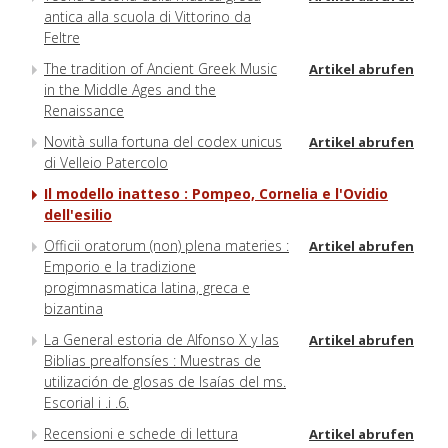
antica alla scuola di Vittorino da
Feltre
The tradition of Ancient Greek Music
Artikel abrufen
in the Middle Ages and the
Renaissance
Novità sulla fortuna del codex unicus
Artikel abrufen
di Velleio Patercolo
Il modello inatteso : Pompeo, Cornelia e l'Ovidio
dell'esilio
Officii oratorum (non) plena materies :
Artikel abrufen
Emporio e la tradizione
progimnasmatica latina, greca e
bizantina
La General estoria de Alfonso X y las
Artikel abrufen
Biblias prealfonsíes : Muestras de
utilización de glosas de Isaías del ms.
Escorial i .i .6.
Recensioni e schede di lettura
Artikel abrufen