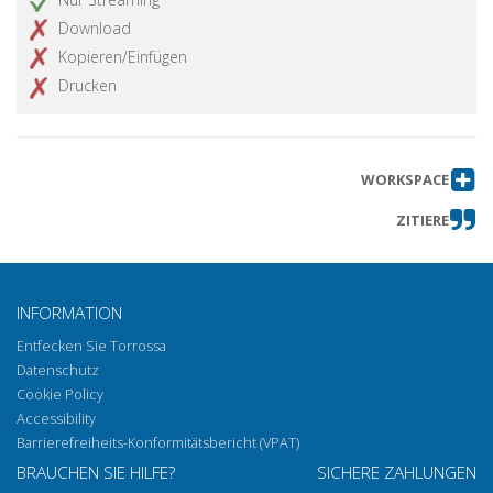
Download
Kopieren/Einfügen
Drucken
WORKSPACE
ZITIERE
INFORMATION
Entfecken Sie Torrossa
Datenschutz
Cookie Policy
Accessibility
Barrierefreiheits-Konformitätsbericht (VPAT)
BRAUCHEN SIE HILFE?
SICHERE ZAHLUNGEN