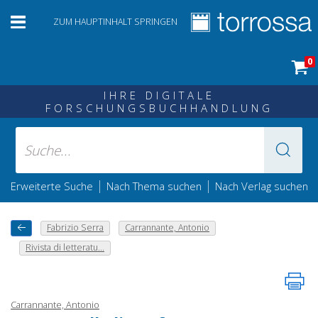
ZUM HAUPTINHALT SPRINGEN
0
IHRE DIGITALE
FORSCHUNGSBUCHHANDLUNG
|
|
Erweiterte Suche
Nach Thema suchen
Nach Verlag suchen
Fabrizio Serra
Carrannante, Antonio
Rivista di letteratu...
Carrannante, Antonio