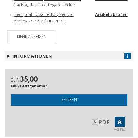
Gadda, da un carteggio inedito
L'enigmatico sonetto pseudo-
Artikel abrufen
dantesco della Garisenda
Sul grande semenzaio : qualche
Artikel abrufen
MEHR ANZEIGEN
proposta
Ancora sulla linea francese : coerenza di Felice Del
Beccaro (1909-1989)
INFORMATIONEN
35,00
EUR
MwSt ausgenomen
KAUFEN
A
PDF
ARTIKEL