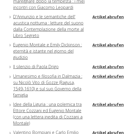
mareggiare dopo la tempesta : i miei
incontri con Giacomo Leopardi
D'Annunzio e le semantiche dell'
Artikel abrufen
acustica notturna : letture del suono
dalla Contemplazione della morte al
Libro Segreto
Eugenio Montale e Emily Dickinson :
Artikel abrufen
eternità e istante nel giorno del
giudizio
Il silenzio di Paola Drigo
Artikel abrufen
Umanesimo e filosofia in Dalmazia :
Artikel abrufen
su Nicolò Vito di Gozze (Ragusa,
1549-1610) e sul suo Governo della
famiglia
Idee della Liguria : una polemica tra
Artikel abrufen
Ettore Cozzani ed Eugenio Montale
(con una lettera inedita di Cozzani a
Montale)
Valentino Bompiani e Carlo Emilio
Artikel abrufen