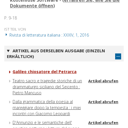
kostenlose Software - (
erfahren Sie, wie Sie die
Dokumente öffnen
)
P. 9-18
IST TEIL VON
Rivista di letteratura italiana : XXXIV, 1, 2016
ARTIKEL AUS DERSELBEN AUSGABE (EINZELN
ERHÄLTLICH)
Galileo chiosatore del Petrarca
Teatro sacro e tragedie storiche di un
Artikel abrufen
drammaturgo siciliano del Seicento :
Pietro Mancuso
Dalla grammatica della poesia al
Artikel abrufen
mareggiare dopo la tempesta : i miei
incontri con Giacomo Leopardi
D'Annunzio e le semantiche dell'
Artikel abrufen