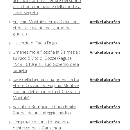
acustica notturna : letture del suono
dalla Contemplazione della morte al
Libro Segreto
Eugenio Montale e Emily Dickinson :
Artikel abrufen
eternità e istante nel giorno del
giudizio
Il silenzio di Paola Drigo
Artikel abrufen
Umanesimo e filosofia in Dalmazia :
Artikel abrufen
su Nicolò Vito di Gozze (Ragusa,
1549-1610) e sul suo Governo della
famiglia
Idee della Liguria : una polemica tra
Artikel abrufen
Ettore Cozzani ed Eugenio Montale
(con una lettera inedita di Cozzani a
Montale)
Valentino Bompiani e Carlo Emilio
Artikel abrufen
Gadda, da un carteggio inedito
L'enigmatico sonetto pseudo-
Artikel abrufen
dantesco della Garisenda