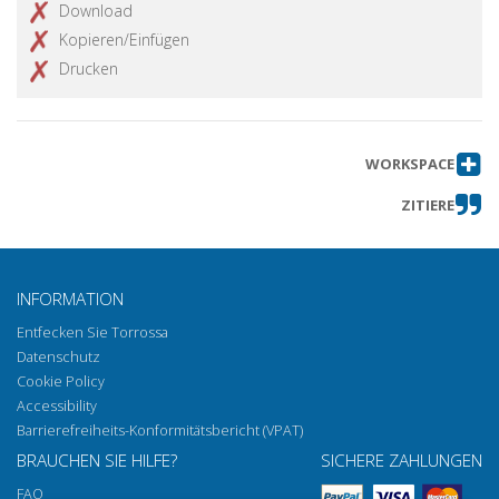
Download
Kopieren/Einfügen
Drucken
WORKSPACE
ZITIERE
INFORMATION
Entfecken Sie Torrossa
Datenschutz
Cookie Policy
Accessibility
Barrierefreiheits-Konformitätsbericht (VPAT)
BRAUCHEN SIE HILFE?
SICHERE ZAHLUNGEN
FAQ