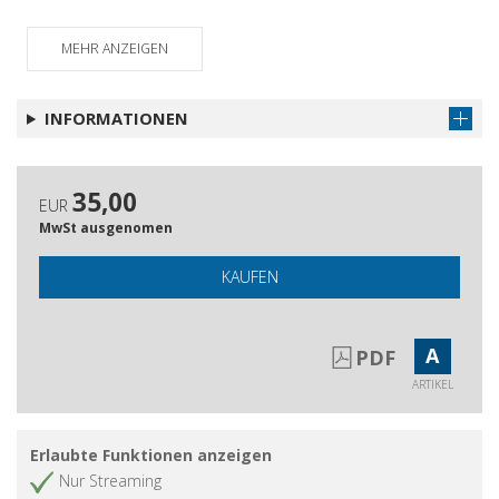
Sul grande semenzaio : qualche
Artikel abrufen
MEHR ANZEIGEN
proposta
Ancora sulla linea francese : coerenza
Artikel abrufen
di Felice Del Beccaro (1909-1989)
INFORMATIONEN
35,00
EUR
MwSt ausgenomen
KAUFEN
A
PDF
ARTIKEL
Erlaubte Funktionen anzeigen
Nur Streaming