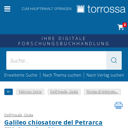
ZUM HAUPTINHALT SPRINGEN
0
IHRE DIGITALE
FORSCHUNGSBUCHHANDLUNG
|
|
Erweiterte Suche
Nach Thema suchen
Nach Verlag suchen
Fabrizio Serra
Dell'Aquila, Giulia
Rivista di letteratu...
Dell'Aquila, Giulia
Galileo chiosatore del Petrarca