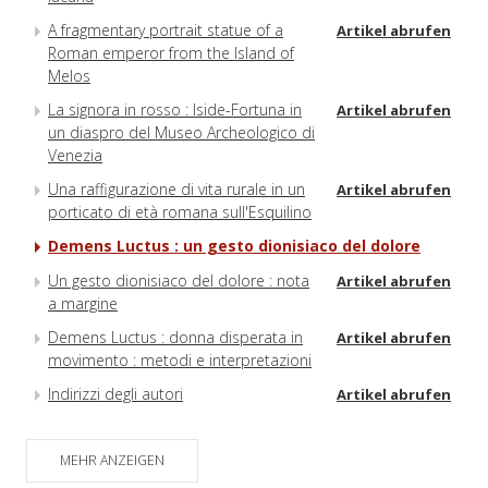
A fragmentary portrait statue of a
Artikel abrufen
Roman emperor from the Island of
Melos
La signora in rosso : Iside-Fortuna in
Artikel abrufen
un diaspro del Museo Archeologico di
Venezia
Una raffigurazione di vita rurale in un
Artikel abrufen
porticato di età romana sull'Esquilino
Demens Luctus : un gesto dionisiaco del dolore
Un gesto dionisiaco del dolore : nota
Artikel abrufen
a margine
Demens Luctus : donna disperata in
Artikel abrufen
movimento : metodi e interpretazioni
Indirizzi degli autori
Artikel abrufen
MEHR ANZEIGEN