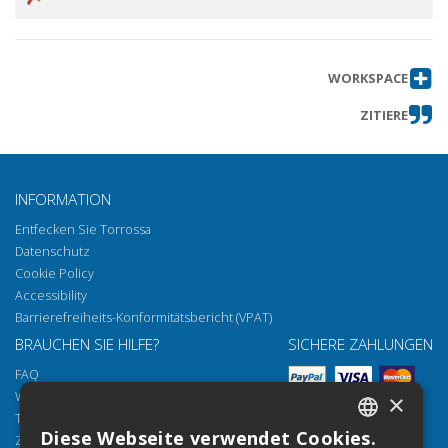
WORKSPACE
ZITIERE
INFORMATION
Entfecken Sie Torrossa
Datenschutz
Cookie Policy
Accessibility
Barrierefreiheits-Konformitätsbericht (VPAT)
BRAUCHEN SIE HILFE?
SICHERE ZAHLUNGEN
FAQ
Wie öffnen Sie unsere Dokumente
×
Torrossa Reader
Diese Webseite verwendet Cookies.
Zugriffsmöglichkeiten
ITALIAN