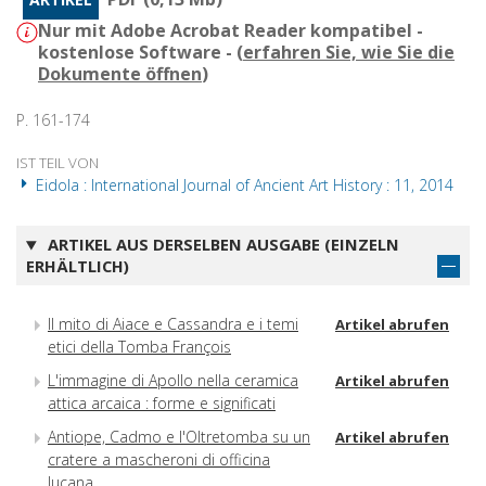
Nur mit Adobe Acrobat Reader kompatibel -
kostenlose Software - (
erfahren Sie, wie Sie die
Dokumente öffnen
)
P. 161-174
IST TEIL VON
Eidola : International Journal of Ancient Art History : 11, 2014
ARTIKEL AUS DERSELBEN AUSGABE (EINZELN
ERHÄLTLICH)
Il mito di Aiace e Cassandra e i temi
Artikel abrufen
etici della Tomba François
L'immagine di Apollo nella ceramica
Artikel abrufen
attica arcaica : forme e significati
Antiope, Cadmo e l'Oltretomba su un
Artikel abrufen
cratere a mascheroni di officina
lucana