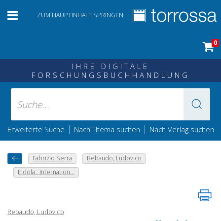
ZUM HAUPTINHALT SPRINGEN
0
IHRE DIGITALE
FORSCHUNGSBUCHHANDLUNG
|
|
Erweiterte Suche
Nach Thema suchen
Nach Verlag suchen
Fabrizio Serra
Rebaudo, Ludovico
Eidola : Internation...
Rebaudo, Ludovico