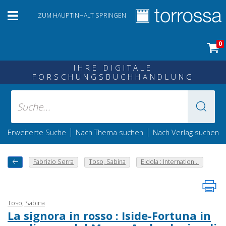
ZUM HAUPTINHALT SPRINGEN
0
IHRE DIGITALE
FORSCHUNGSBUCHHANDLUNG
|
|
Erweiterte Suche
Nach Thema suchen
Nach Verlag suchen
Fabrizio Serra
Toso, Sabina
Eidola : Internation...
Toso, Sabina
La signora in rosso : Iside-Fortuna in