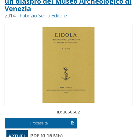
un diaspro del Museo Archeologico di
Venezia
2014 -
Fabrizio Serra Editore
ID: 3058602
Probeseite
PDF (0,16 Mb)
ARTIKEL