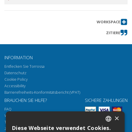
WORKSPACE
ZITIERE
INFORMATION
Entfecken Sie Torrossa
Datenschutz
Cookie Policy
Accessibility
Barrierefreiheits-Konformitätsbericht (VPAT)
BRAUCHEN SIE HILFE?
SICHERE ZAHLUNGEN
FAQ
Wie öffnen Sie unsere Dokumente
×
Torrossa Reader
Diese Webseite verwendet Cookies.
Zugriffsmöglichkeiten
ITALIAN