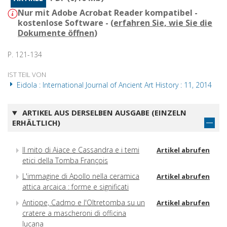
Nur mit Adobe Acrobat Reader kompatibel -
kostenlose Software - (
erfahren Sie, wie Sie die
Dokumente öffnen
)
P. 121-134
IST TEIL VON
Eidola : International Journal of Ancient Art History : 11, 2014
ARTIKEL AUS DERSELBEN AUSGABE (EINZELN
ERHÄLTLICH)
Il mito di Aiace e Cassandra e i temi
Artikel abrufen
etici della Tomba François
L'immagine di Apollo nella ceramica
Artikel abrufen
attica arcaica : forme e significati
Antiope, Cadmo e l'Oltretomba su un
Artikel abrufen
cratere a mascheroni di officina
lucana