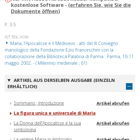
kostenlose Software - (
erfahren Sie, wie Sie die
Dokumente öffnen
)
P. 3-5
IST TEIL VON
Maria, l'Apocalisse e il Medioevo : atti del III Convegno
mariologico della Fondazione Ezio Franceschini con la
collaborazione della Biblioteca Palatina di Parma : Parma, 10-11
maggio 2002. - ( Millennio medievale ; 61)
ARTIKEL AUS DERSELBEN AUSGABE (EINZELN
ERHÄLTLICH)
Sommario ; Introduzione
Artikel abrufen
La figura unica e universale di Maria
La Donna dell'Apocalisse e la sua
Artikel abrufen
simbologia
La vergine Maria in Ambrogio
Artikel abrufen