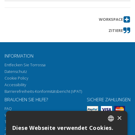
WORKSPACE
ZITIERE
INFORMATION
Entfecken Sie Torrossa
Datenschutz
Cookie Policy
Accessibility
Barrierefreiheits-Konformitätsbericht (VPAT)
BRAUCHEN SIE HILFE?
SICHERE ZAHLUNGEN
FAQ
Wie öffnen Sie unsere Dokumente
×
Torrossa Reader
Diese Webseite verwendet Cookies.
Zugriffsmöglichkeiten
ITALIAN