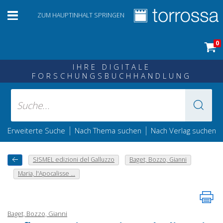
ZUM HAUPTINHALT SPRINGEN
0
IHRE DIGITALE
FORSCHUNGSBUCHHANDLUNG
|
|
Erweiterte Suche
Nach Thema suchen
Nach Verlag suchen
SISMEL edizioni del Galluzzo
Baget, Bozzo, Gianni
Maria, l'Apocalisse ...
Baget, Bozzo, Gianni