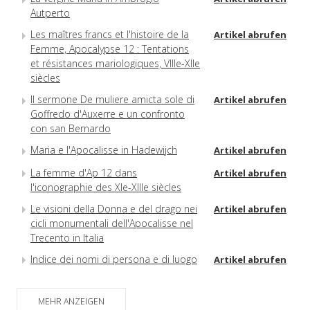
Autperto
Les maîtres francs et l'histoire de la
Artikel abrufen
Femme, Apocalypse 12 : Tentations
et résistances mariologiques, VIIIe-XIIe
siècles
Il sermone De muliere amicta sole di
Artikel abrufen
Goffredo d'Auxerre e un confronto
con san Bernardo
Maria e l'Apocalisse in Hadewijch
Artikel abrufen
La femme d'Ap 12 dans
Artikel abrufen
l'iconographie des XIe-XIIIe siècles
Le visioni della Donna e del drago nei
Artikel abrufen
cicli monumentali dell'Apocalisse nel
Trecento in Italia
Indice dei nomi di persona e di luogo
Artikel abrufen
MEHR ANZEIGEN