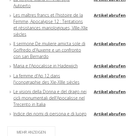
Autperto
Les maîtres francs et l'histoire de la
Artikel abrufen
Femme, Apocalypse 12 : Tentations
et résistances mariologiques, VIIIe-XIIe
siècles
Il sermone De muliere amicta sole di
Artikel abrufen
Goffredo d'Auxerre e un confronto
con san Bernardo
Maria e l'Apocalisse in Hadewijch
Artikel abrufen
La femme d'Ap 12 dans
Artikel abrufen
l'iconographie des XIe-XIIIe siècles
Le visioni della Donna e del drago nei
Artikel abrufen
cicli monumentali dell'Apocalisse nel
Trecento in Italia
Indice dei nomi di persona e di luogo
Artikel abrufen
MEHR ANZEIGEN