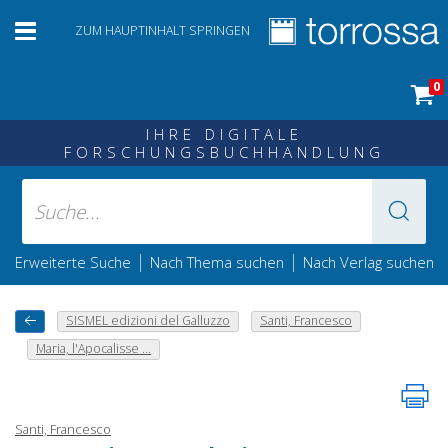
ZUM HAUPTINHALT SPRINGEN
0
IHRE DIGITALE
FORSCHUNGSBUCHHANDLUNG
|
|
Erweiterte Suche
Nach Thema suchen
Nach Verlag suchen
SISMEL edizioni del Galluzzo
Santi, Francesco
Maria, l'Apocalisse ...
Santi, Francesco