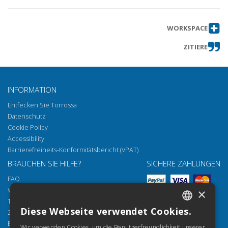
WORKSPACE
ZITIERE
INFORMATION
Entfecken Sie Torrossa
Datenschutz
Cookie Policy
Accessibility
Barrierefreiheits-Konformitätsbericht (VPAT)
BRAUCHEN SIE HILFE?
SICHERE ZAHLUNGEN
FAQ
Wie öffnen Sie unsere Dokumente
×
Torrossa Reader
Diese Webseite verwendet Cookies.
Zugriffsmöglichkeiten
ITALIAN
Email:
helpdesk@torrossa.com
Wir verwenden Cookies, um die Benutzerfreundlichkeit unserer