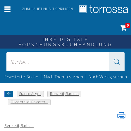
ZUM HAUPTINHALT SPRINGEN
0
IHRE DIGITALE
FORSCHUNGSBUCHHANDLUNG
|
|
Erweiterte Suche
Nach Thema suchen
Nach Verlag suchen
Franco Angeli
Renzetti, Barbara
Quaderni di Psicoter...
Renzetti, Barbara