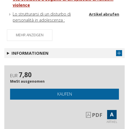
violence
Lo strutturarsi di un disturbo di
Artikel abrufen
personalità in adolescenza :
conseguenza di uno sviluppo
traumatico? : il caso di Francesca
MEHR ANZEIGEN
Disturbo da stress post traumatico
Artikel abrufen
complesso e personalità evitante : un
INFORMATIONEN
caso di abuso sessuale
Recensioni
Artikel abrufen
7,80
EUR
MwSt ausgenomen
KAUFEN
A
PDF
ARTIKEL