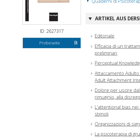
Quaderni di Psicoterap
ARTIKEL AUS DERS
ID: 2627317
Editoriale
Probeseite
Efficacia di un tratta
preliminari
Perceptual Knowledg
Attaccamento Adulto e 
Adult Attachment Int
Dolore per uscire dal
rimuginio, alla disre
L'attentional bias nei
stimoli
Organizzazioni di sign
La psicoterapia di gru