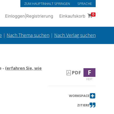
ZUM HAUPTINHALT SPRINGEN
SPRACHE
0
Einloggen
|
Registrierung
Einkaufskorb
e
|
Nach Thema suchen
|
Nach Verlag suchen
 - (
erfahren Sie, wie
F
PDF
HEFT
WORKSPACE
ZITIERE