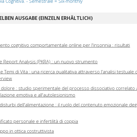
ia Cognitiva. - Semestrale = Six-monthly
ELBEN AUSGABE (EINZELN ERHÄLTLICH)
mento cognitivo comportamentale online per l'insonnia : risultati
e Report Analysis (PKRA) : un nuovo strumento
Temi di Vita : una ricerca qualitativa attraverso l'analisi testuale 
erview
 dolore : studio sperimentale del processo dissociativo correlato 
golazione emotiva e all'autolesionismo
 disturbi dell'alimentazione : il ruolo del contenuto emozionale degl
ificato personale e infertilità di coppia
ppo in ottica costruttivista