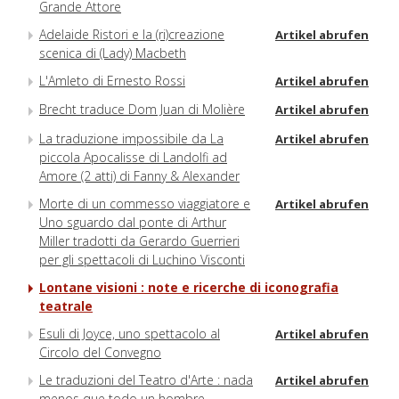
Grande Attore
Adelaide Ristori e la (ri)creazione
Artikel abrufen
scenica di (Lady) Macbeth
L'Amleto di Ernesto Rossi
Artikel abrufen
Brecht traduce Dom Juan di Molière
Artikel abrufen
La traduzione impossibile da La
Artikel abrufen
piccola Apocalisse di Landolfi ad
Amore (2 atti) di Fanny & Alexander
Morte di un commesso viaggiatore e
Artikel abrufen
Uno sguardo dal ponte di Arthur
Miller tradotti da Gerardo Guerrieri
per gli spettacoli di Luchino Visconti
Lontane visioni : note e ricerche di iconografia
teatrale
Esuli di Joyce, uno spettacolo al
Artikel abrufen
Circolo del Convegno
Le traduzioni del Teatro d'Arte : nada
Artikel abrufen
menos que todo un hombre