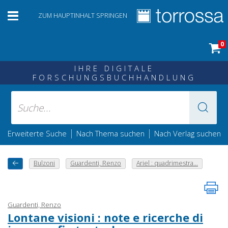
ZUM HAUPTINHALT SPRINGEN
0
IHRE DIGITALE
FORSCHUNGSBUCHHANDLUNG
|
|
Erweiterte Suche
Nach Thema suchen
Nach Verlag suchen
Bulzoni
Guardenti, Renzo
Ariel : quadrimestra...
Guardenti, Renzo
Lontane visioni : note e ricerche di