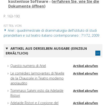
kostenlose Software - (
erfahren Sie, wie Sie die
Dokumente öffnen
)
P. 163-190
IST TEIL VON
Ariel : quadrimestrale di drammaturgia dell'istituto di studi
pirandelliani e sul teatro italiano contemporaneo : 71/72, 2009
ARTIKEL AUS DERSELBEN AUSGABE (EINZELN
ERHÄLTLICH)
Questo numero di Ariel
Artikel abrufen
Le comédies larmoyantes di Nivelle
Artikel abrufen
de la Chaussée in Teatro moderno
applaudito
Tommaso Salvini visto da Adelaide
Artikel abrufen
Ristori
Adelaide Ristori e il copione del
Artikel abrufen