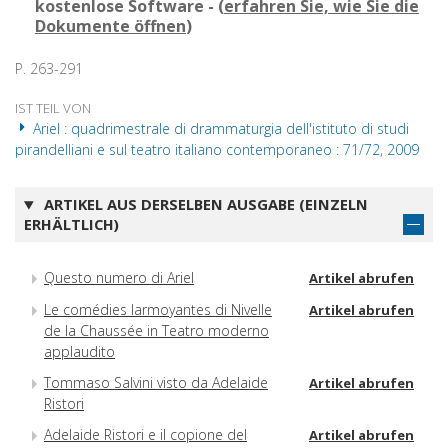
kostenlose Software - (
erfahren Sie, wie Sie die
Dokumente öffnen
)
P. 263-291
IST TEIL VON
Ariel : quadrimestrale di drammaturgia dell'istituto di studi
pirandelliani e sul teatro italiano contemporaneo : 71/72, 2009
ARTIKEL AUS DERSELBEN AUSGABE (EINZELN
ERHÄLTLICH)
Questo numero di Ariel
Artikel abrufen
Le comédies larmoyantes di Nivelle
Artikel abrufen
de la Chaussée in Teatro moderno
applaudito
Tommaso Salvini visto da Adelaide
Artikel abrufen
Ristori
Adelaide Ristori e il copione del
Artikel abrufen