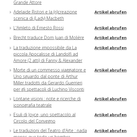
Grande Attore
Adelaide Ristori e la (ri)creazione
Artikel abrufen
scenica di (Lady) Macbeth
L'Amleto di Ernesto Rossi
Artikel abrufen
Brecht traduce Dom Juan di Molière
Artikel abrufen
La traduzione impossibile da La
Artikel abrufen
piccola Apocalisse di Landolfi ad
Amore (2 atti) di Fanny & Alexander
Morte di un commesso viaggiatore e
Artikel abrufen
Uno sguardo dal ponte di Arthur
Miller tradotti da Gerardo Guerrieri
per gli spettacoli di Luchino Visconti
Lontane visioni : note e ricerche di
Artikel abrufen
iconografia teatrale
Esuli di Joyce, uno spettacolo al
Artikel abrufen
Circolo del Convegno
Le traduzioni del Teatro d'Arte : nada
Artikel abrufen
menos que todo un hombre