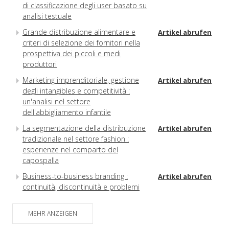
di classificazione degli user basato su
analisi testuale
Grande distribuzione alimentare e
Artikel abrufen
criteri di selezione dei fornitori nella
prospettiva dei piccoli e medi
produttori
Marketing imprenditoriale, gestione
Artikel abrufen
degli intangibles e competitività :
un'analisi nel settore
dell'abbigliamento infantile
La segmentazione della distribuzione
Artikel abrufen
tradizionale nel settore fashion :
esperienze nel comparto del
capospalla
Business-to-business branding :
Artikel abrufen
continuità, discontinuità e problemi
aperti
Recensioni
MEHR ANZEIGEN