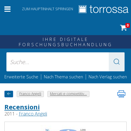
ZUM HAUPTINHALT SPRINGEN
0
IHRE DIGITALE
FORSCHUNGSBUCHHANDLUNG
|
|
Erweiterte Suche
Nach Thema suchen
Nach Verlag suchen
Franco Angeli
Mercati e competitiv...
Recensioni
2011 -
Franco Angeli