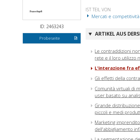
IST TEIL VON
Mercati e competitività
ID: 2463243
ARTIKEL AUS DERS
Probeseite
Le contraddizioni non 
rete e il loro utilizz
L'interazione fra e
Gli effetti della cont
Comunità virtuali di 
user basato su analis
Grande distribuzione a
piccoli e medi produt
Marketing imprenditori
dell'abbigliamento inf
La segmentazione dell