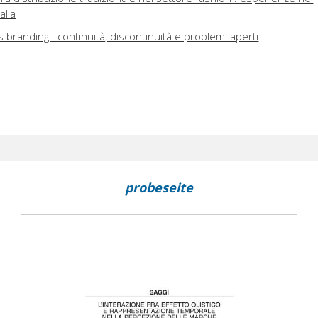
alla
branding : continuità, discontinuità e problemi aperti
probeseite