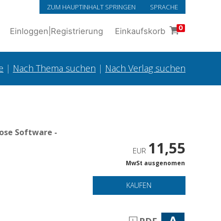
ZUM HAUPTINHALT SPRINGEN
SPRACHE
0
Einloggen
|
Registrierung
Einkaufskorb
e
|
Nach Thema suchen
|
Nach Verlag suchen
ose Software -
11,55
EUR
MwSt ausgenomen
KAUFEN
A