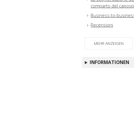
comparto del caposp
Business-to-business 
Recensioni
MEHR ANZEIGEN
INFORMATIONEN