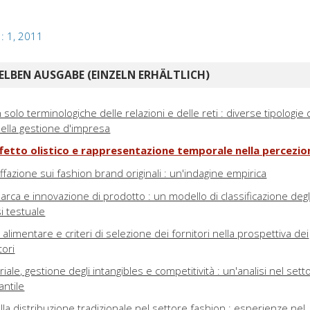
 : 1, 2011
ELBEN AUSGABE (EINZELN ERHÄLTLICH)
solo terminologiche delle relazioni e delle reti : diverse tipologie 
o nella gestione d'impresa
ffetto olistico e rappresentazione temporale nella percezi
raffazione sui fashion brand originali : un'indagine empirica
marca e innovazione di prodotto : un modello di classificazione degl
i testuale
limentare e criteri di selezione dei fornitori nella prospettiva dei
tori
ale, gestione degli intangibles e competitività : un'analisi nel sett
antile
a distribuzione tradizionale nel settore fashion : esperienze nel