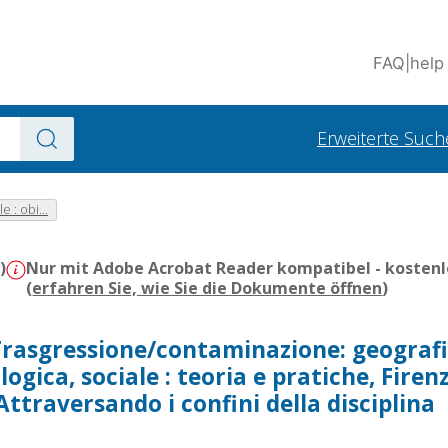
FAQ
|
help
Erweiterte Such
le : obi...
)
Nur mit Adobe Acrobat Reader kompatibel - kostenl
(
erfahren Sie, wie Sie die Dokumente öffnen
)
rasgressione/contaminazione: geografi
logica, sociale : teoria e pratiche, Firen
Attraversando i confini della disciplina