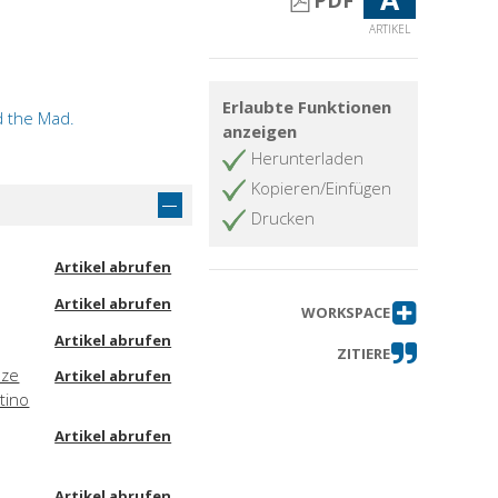
PDF
ARTIKEL
Erlaubte Funktionen
nd the Mad.
anzeigen
Herunterladen
Kopieren/Einfügen
Drucken
Artikel abrufen
Artikel abrufen
WORKSPACE
Artikel abrufen
ZITIERE
nze
Artikel abrufen
tino
Artikel abrufen
Artikel abrufen