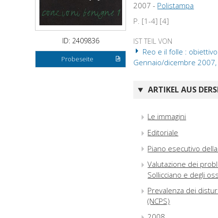
2007 -
Polistampa
P. [1-4] [4]
ID: 2409836
IST TEIL VON
Reo e il folle : obiett
Probeseite
Gennaio/dicembre 2007,
ARTIKEL AUS DERS
Le immagini
Editoriale
Piano esecutivo del
Valutazione dei probl
Sollicciano e degli o
Prevalenza dei distur
(NCPS)
2008