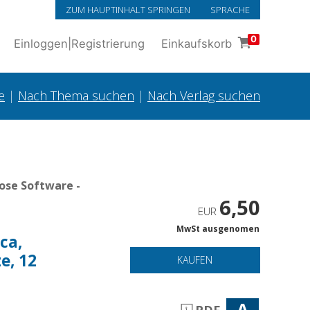
ZUM HAUPTINHALT SPRINGEN
SPRACHE
0
Einloggen
|
Registrierung
Einkaufskorb
e
|
Nach Thema suchen
|
Nach Verlag suchen
ose Software -
6,50
EUR
MwSt ausgenomen
ca,
ze, 12
KAUFEN
A