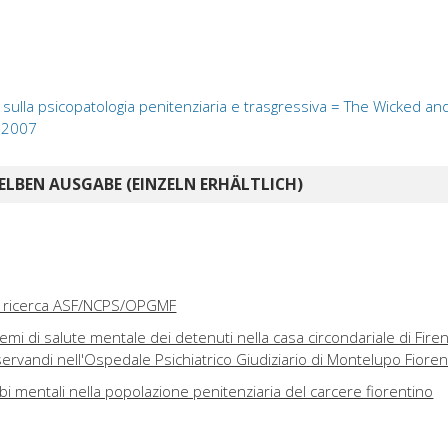
ivo sulla psicopatologia penitenziaria e trasgressiva = The Wicked a
 2007
ELBEN AUSGABE (EINZELN ERHÄLTLICH)
la ricerca ASF/NCPS/OPGMF
emi di salute mentale dei detenuti nella casa circondariale di Fire
sservandi nell'Ospedale Psichiatrico Giudiziario di Montelupo Fioren
bi mentali nella popolazione penitenziaria del carcere fiorentino