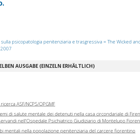
o.
ivo sulla psicopatologia penitenziaria e trasgressiva = The Wicked a
 2007
ELBEN AUSGABE (EINZELN ERHÄLTLICH)
la ricerca ASF/NCPS/OPGMF
emi di salute mentale dei detenuti nella casa circondariale di Fire
sservandi nell'Ospedale Psichiatrico Giudiziario di Montelupo Fioren
bi mentali nella popolazione penitenziaria del carcere fiorentino