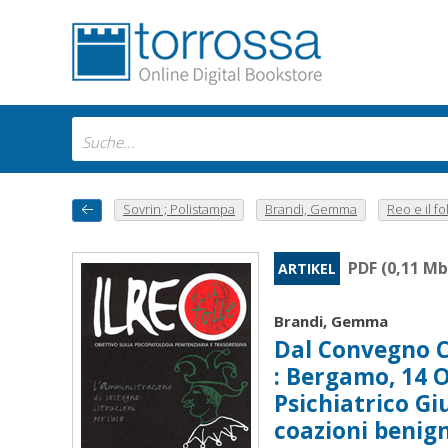
Sovrin ; Polistampa
Brandi, Gemma
Reo e il fol
PDF (0,11 Mb
ARTIKEL
Brandi, Gemma
Dal Convegno Co
: Bergamo, 14 O
Psichiatrico Gi
coazioni benign