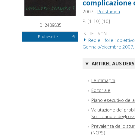
complicazione 
2007 -
Polistampa
P. [1-10] [10]
ID: 2409835
IST TEIL VON
Probeseite
Reo e il folle : obiett
Gennaio/dicembre 2007,
ARTIKEL AUS DERS
Le immagini
Editoriale
Piano esecutivo del
Valutazione dei probl
Sollicciano e degli o
Prevalenza dei distur
(NCPS)