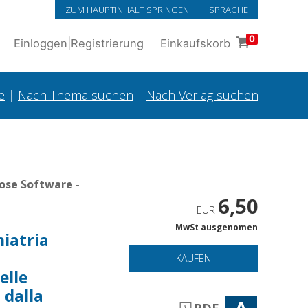
ZUM HAUPTINHALT SPRINGEN
SPRACHE
0
Einloggen
|
Registrierung
Einkaufskorb
e
|
Nach Thema suchen
|
Nach Verlag suchen
ose Software -
6,50
EUR
MwSt ausgenomen
hiatria
KAUFEN
elle
 dalla
A