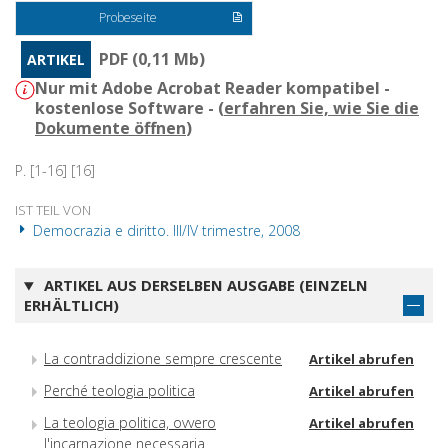
Probeseite
PDF (0,11 Mb)
ARTIKEL
Nur mit Adobe Acrobat Reader kompatibel -
kostenlose Software - (
erfahren Sie, wie Sie die
Dokumente öffnen
)
P. [1-16] [16]
IST TEIL VON
Democrazia e diritto. III/IV trimestre, 2008
ARTIKEL AUS DERSELBEN AUSGABE (EINZELN
ERHÄLTLICH)
La contraddizione sempre crescente
Artikel abrufen
Perché teologia politica
Artikel abrufen
La teologia politica, ovvero
Artikel abrufen
l'incarnazione necessaria