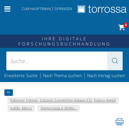
ZUM HAUPTINHALT SPRINGEN
0
IHRE DIGITALE
FORSCHUNGSBUCHHANDLUNG
|
|
Erweiterte Suche
Nach Thema suchen
Nach Verlag suchen
Edizione Tritone ; Edizioni Scientifiche Italiane ESI ; Franco Angeli
Ivaldo, Marco
Democrazia e diritto...