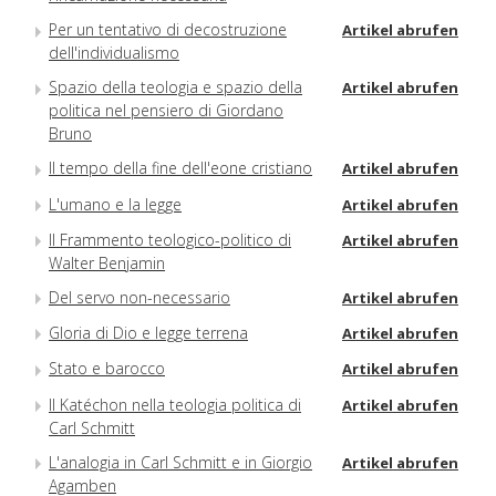
Per un tentativo di decostruzione
Artikel abrufen
dell'individualismo
Spazio della teologia e spazio della
Artikel abrufen
politica nel pensiero di Giordano
Bruno
Il tempo della fine dell'eone cristiano
Artikel abrufen
L'umano e la legge
Artikel abrufen
Il Frammento teologico-politico di
Artikel abrufen
Walter Benjamin
Del servo non-necessario
Artikel abrufen
Gloria di Dio e legge terrena
Artikel abrufen
Stato e barocco
Artikel abrufen
Il Katéchon nella teologia politica di
Artikel abrufen
Carl Schmitt
L'analogia in Carl Schmitt e in Giorgio
Artikel abrufen
Agamben