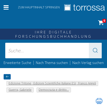
ZUM HAUPTINHALT SPRINGEN
0
IHRE DIGITALE
FORSCHUNGSBUCHHANDLUNG
|
|
Erweiterte Suche
Nach Thema suchen
Nach Verlag suchen
Edizione Tritone ; Edizioni Scientifiche Italiane ESI ; Franco Angeli
Guerra, Gabriele
Democrazia e diritto...