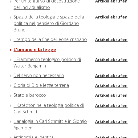
Per un tentativo di decostruzione
Artikel abrufen
dell'individualismo
Spazio della teologia e spazio della
Artikel abrufen
politica nel pensiero di Giordano
Bruno
Il tempo della fine dell'eone cristiano
Artikel abrufen
L'umano e la legge
Il Frammento teologico-politico di
Artikel abrufen
Walter Benjamin
Del servo non-necessario
Artikel abrufen
Gloria di Dio e legge terrena
Artikel abrufen
Stato e barocco
Artikel abrufen
Il Katéchon nella teologia politica di
Artikel abrufen
Carl Schmitt
L'analogia in Carl Schmitt e in Giorgio
Artikel abrufen
Agamben
Antinomia e identità
Artikel abrufen