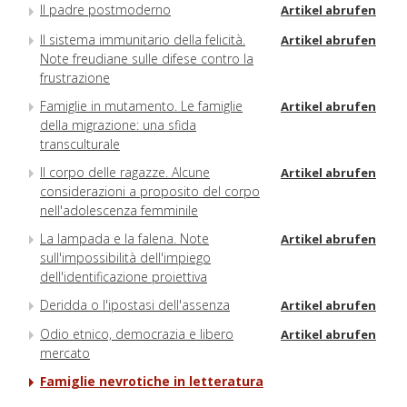
Il padre postmoderno
Artikel abrufen
Il sistema immunitario della felicità.
Artikel abrufen
Note freudiane sulle difese contro la
frustrazione
Famiglie in mutamento. Le famiglie
Artikel abrufen
della migrazione: una sfida
transculturale
Il corpo delle ragazze. Alcune
Artikel abrufen
considerazioni a proposito del corpo
nell'adolescenza femminile
La lampada e la falena. Note
Artikel abrufen
sull'impossibilità dell'impiego
dell'identificazione proiettiva
Deridda o l'ipostasi dell'assenza
Artikel abrufen
Odio etnico, democrazia e libero
Artikel abrufen
mercato
Famiglie nevrotiche in letteratura