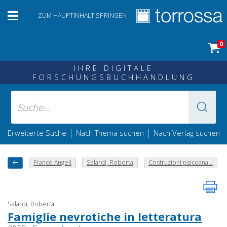
ZUM HAUPTINHALT SPRINGEN
0
IHRE DIGITALE
FORSCHUNGSBUCHHANDLUNG
|
|
Erweiterte Suche
Nach Thema suchen
Nach Verlag suchen
Franco Angeli
Salardi, Roberta
Costruzioni psicoana...
Salardi, Roberta
Famiglie nevrotiche in letteratura