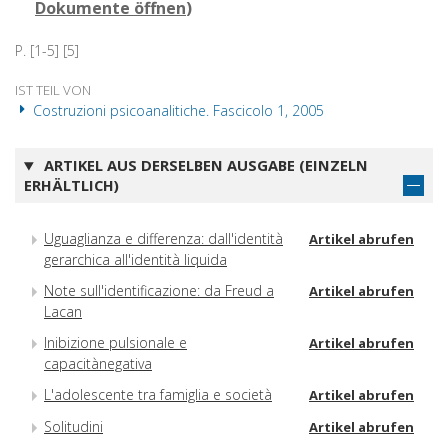
Dokumente öffnen
)
P. [1-5] [5]
IST TEIL VON
Costruzioni psicoanalitiche. Fascicolo 1, 2005
ARTIKEL AUS DERSELBEN AUSGABE (EINZELN
ERHÄLTLICH)
Uguaglianza e differenza: dall'identità
Artikel abrufen
gerarchica all'identità liquida
Note sull'identificazione: da Freud a
Artikel abrufen
Lacan
Inibizione pulsionale e
Artikel abrufen
capacitànegativa
L'adolescente tra famiglia e società
Artikel abrufen
Solitudini
Artikel abrufen