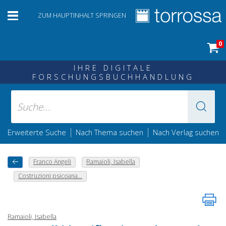
ZUM HAUPTINHALT SPRINGEN
0
IHRE DIGITALE
FORSCHUNGSBUCHHANDLUNG
|
|
Erweiterte Suche
Nach Thema suchen
Nach Verlag suchen
Franco Angeli
Ramaioli, Isabella
Costruzioni psicoana...
Ramaioli, Isabella