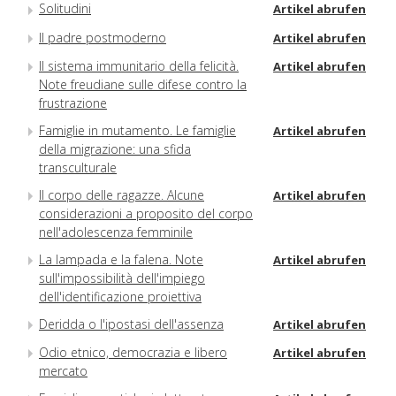
Solitudini
Artikel abrufen
Il padre postmoderno
Artikel abrufen
Il sistema immunitario della felicità.
Artikel abrufen
Note freudiane sulle difese contro la
frustrazione
Famiglie in mutamento. Le famiglie
Artikel abrufen
della migrazione: una sfida
transculturale
Il corpo delle ragazze. Alcune
Artikel abrufen
considerazioni a proposito del corpo
nell'adolescenza femminile
La lampada e la falena. Note
Artikel abrufen
sull'impossibilità dell'impiego
dell'identificazione proiettiva
Deridda o l'ipostasi dell'assenza
Artikel abrufen
Odio etnico, democrazia e libero
Artikel abrufen
mercato