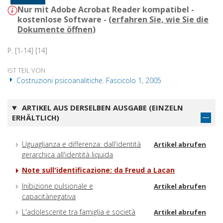
Nur mit Adobe Acrobat Reader kompatibel -
kostenlose Software - (
erfahren Sie, wie Sie die
Dokumente öffnen
)
P. [1-14] [14]
IST TEIL VON
Costruzioni psicoanalitiche. Fascicolo 1, 2005
ARTIKEL AUS DERSELBEN AUSGABE (EINZELN
ERHÄLTLICH)
Uguaglianza e differenza: dall'identità
Artikel abrufen
gerarchica all'identità liquida
Note sull'identificazione: da Freud a Lacan
Inibizione pulsionale e
Artikel abrufen
capacitànegativa
L'adolescente tra famiglia e società
Artikel abrufen