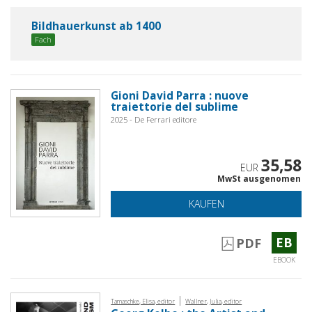
Bildhauerkunst ab 1400
Fach
Gioni David Parra : nuove
traiettorie del sublime
2025 - De Ferrari editore
35,58
EUR
MwSt ausgenomen
KAUFEN
EB
PDF
EBOOK
|
Tamaschke, Elisa, editor
Wallner, Julia, editor