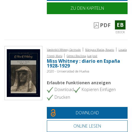
ZU DEN KAPITELN
EB
PDF
EBOOK
|
|
Vanderbilt Whitney, Gertrude
Márquez Macías, Rosario
Losada
|
Friend, María
Gómez Boullosa, Juan José
Miss Whitney : diario en España
1928-1929
2020 - Universidad de Huelva
Erlaubte Funktionen anzeigen
Download
Kopieren Einfügen
Drucken
DOWNLOAD
ONLINE LESEN