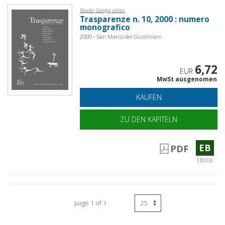
Devoto, Giorgio, editor
Trasparenze n. 10, 2000 : numero
monografico
2000 - San Marco dei Giustiniani
6,72
EUR
MwSt ausgenomen
KAUFEN
ZU DEN KAPITELN
EB
PDF
EBOOK
page 1 of 1