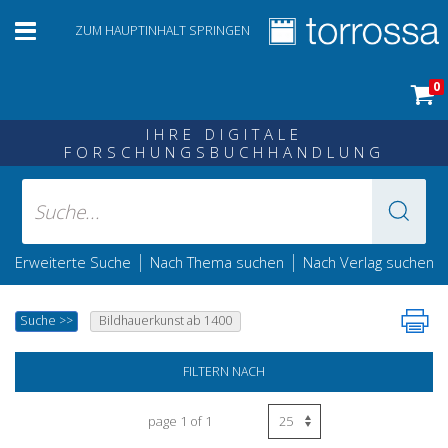
ZUM HAUPTINHALT SPRINGEN
0
IHRE DIGITALE
FORSCHUNGSBUCHHANDLUNG
|
|
Erweiterte Suche
Nach Thema suchen
Nach Verlag suchen
Suche
>>
Bildhauerkunst ab 1400
FILTERN NACH
page 1 of 1