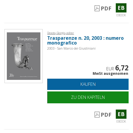
EB
PDF
EBOOK
Devoto, Giorgio, editor
Trasparenze n. 20, 2003 : numero
monografico
2003 - San Marco dei Giustiniani
6,72
EUR
MwSt ausgenomen
KAUFEN
ZU DEN KAPITELN
EB
PDF
EBOOK