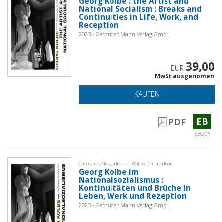
Georg Kolbe : the Artist and
National Socialism : Breaks and
Continuities in Life, Work, and
Reception
2023 - Gebrüder Mann Verlag GmbH
39,00
EUR
MwSt ausgenomen
KAUFEN
EB
PDF
EBOOK
|
Tamaschke, Elisa, editor
Wallner, Julia, editor
Georg Kolbe im
Nationalsozialismus :
Kontinuitäten und Brüche in
Leben, Werk und Rezeption
2023 - Gebrüder Mann Verlag GmbH