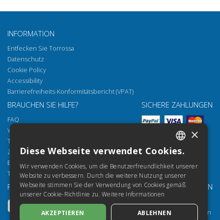
INFORMATION
Entfecken Sie Torrossa
Datenschutz
Cookie Policy
Accessibility
Barrierefreiheits-Konformitätsbericht (VPAT)
BRAUCHEN SIE HILFE?
SICHERE ZAHLUNGEN
FAQ
Wie öffnen Sie unsere Dokumente
×
Torrossa Reader
Diese Webseite verwendet Cookies.
Zugriffsmöglichkeiten
ITALIAN
Email:
helpdesk@torrossa.com
Wir verwenden Cookies, um die Benutzerfreundlichkeit unserer
SPANISH
Tel:
+39 055 5018800
Website zu verbessern. Durch die weitere Nutzung unserer
Webseite stimmen Sie der Verwendung von Cookies gemäß
FOLGEN SIE UNS
UNSERE RESSOURCEN
FRENCH
unserer Cookie-Richtlinie zu.
Weitere Informationen
Torrossa Info
ENGLISH
Torrossa für Institutionen
AKZEPTIEREN
ABLEHNEN