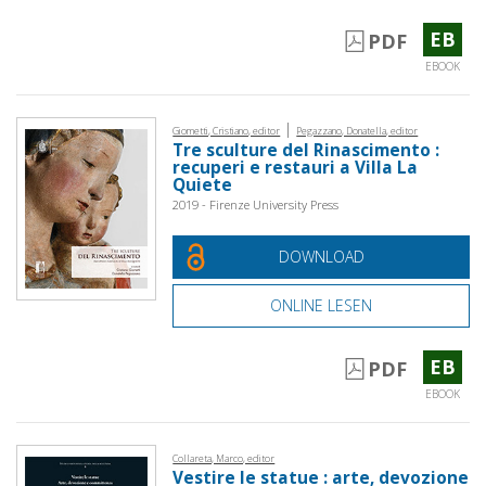
EB
PDF
EBOOK
|
Giometti, Cristiano, editor
Pegazzano, Donatella, editor
Tre sculture del Rinascimento :
recuperi e restauri a Villa La
Quiete
2019 - Firenze University Press
DOWNLOAD
ONLINE LESEN
EB
PDF
EBOOK
Collareta, Marco, editor
Vestire le statue : arte, devozione