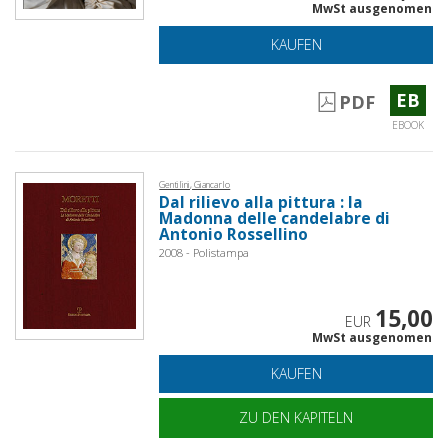
MwSt ausgenomen
KAUFEN
EB
PDF
EBOOK
Gentilini, Giancarlo
Dal rilievo alla pittura : la
Madonna delle candelabre di
Antonio Rossellino
2008 - Polistampa
15,00
EUR
MwSt ausgenomen
KAUFEN
ZU DEN KAPITELN