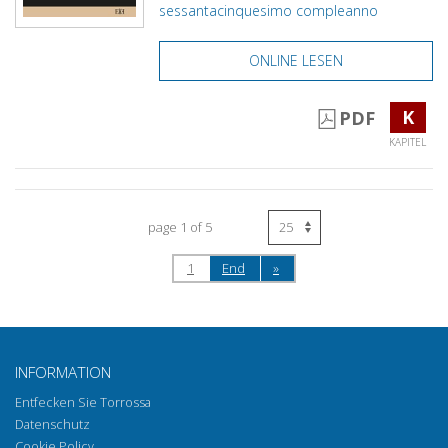
sessantacinquesimo compleanno
ONLINE LESEN
K
PDF
KAPITEL
page 1 of 5
1
End
»
INFORMATION
Entfecken Sie Torrossa
Datenschutz
Cookie Policy