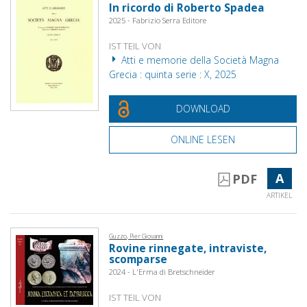
In ricordo di Roberto Spadea
2025 - Fabrizio Serra Editore
IST TEIL VON
Atti e memorie della Società Magna
Grecia : quinta serie : X, 2025
DOWNLOAD
ONLINE LESEN
A
PDF
ARTIKEL
Guzzo, Pier Giovanni
Rovine rinnegate, intraviste,
scomparse
2024 - L'Erma di Bretschneider
IST TEIL VON