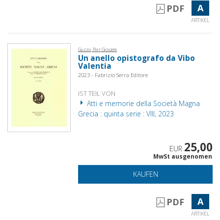
A
PDF
ARTIKEL
Guzzo, Pier Giovanni
Un anello opistografo da Vibo
Valentia
2023 - Fabrizio Serra Editore
IST TEIL VON
Atti e memorie della Società Magna
Grecia : quinta serie : VIII, 2023
25,00
EUR
MwSt ausgenomen
KAUFEN
A
PDF
ARTIKEL