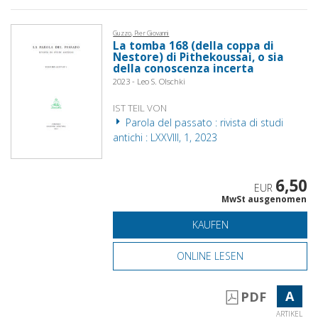
Guzzo, Pier Giovanni
La tomba 168 (della coppa di
Nestore) di Pithekoussai, o sia
della conoscenza incerta
2023 - Leo S. Olschki
IST TEIL VON
Parola del passato : rivista di studi
antichi : LXXVIII, 1, 2023
6,50
EUR
MwSt ausgenomen
KAUFEN
ONLINE LESEN
A
PDF
ARTIKEL