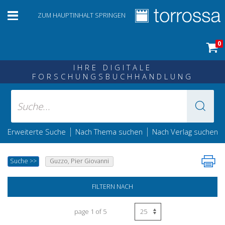
ZUM HAUPTINHALT SPRINGEN
0
IHRE DIGITALE
FORSCHUNGSBUCHHANDLUNG
|
|
Erweiterte Suche
Nach Thema suchen
Nach Verlag suchen
Suche
>>
Guzzo, Pier Giovanni
FILTERN NACH
page 1 of 5