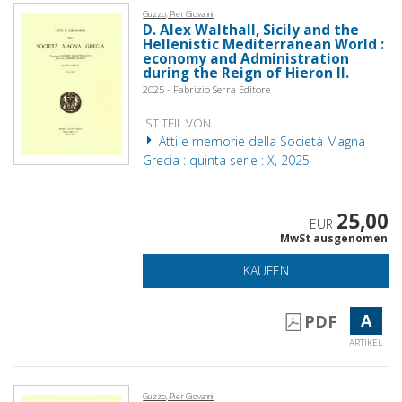
Guzzo, Pier Giovanni
D. Alex Walthall, Sicily and the
Hellenistic Mediterranean World :
economy and Administration
during the Reign of Hieron II.
2025 - Fabrizio Serra Editore
IST TEIL VON
Atti e memorie della Società Magna
Grecia : quinta serie : X, 2025
25,00
EUR
MwSt ausgenomen
KAUFEN
A
PDF
ARTIKEL
Guzzo, Pier Giovanni