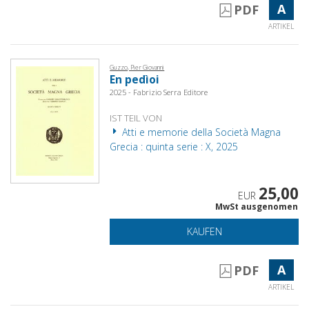
A
PDF
ARTIKEL
Guzzo, Pier Giovanni
En pedìoi
2025 - Fabrizio Serra Editore
IST TEIL VON
Atti e memorie della Società Magna
Grecia : quinta serie : X, 2025
25,00
EUR
MwSt ausgenomen
KAUFEN
A
PDF
ARTIKEL