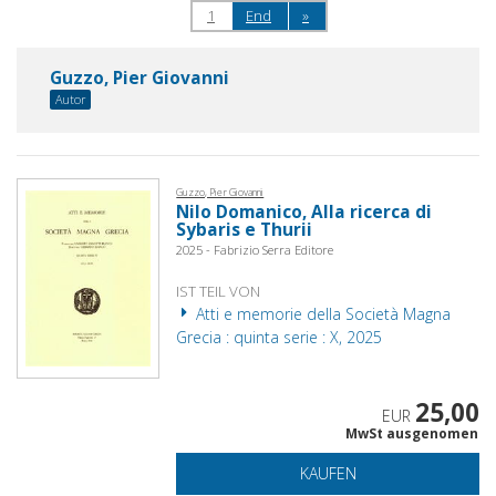
1
End
»
Guzzo, Pier Giovanni
Autor
Guzzo, Pier Giovanni
Nilo Domanico, Alla ricerca di
Sybaris e Thurii
2025 - Fabrizio Serra Editore
IST TEIL VON
Atti e memorie della Società Magna
Grecia : quinta serie : X, 2025
25,00
EUR
MwSt ausgenomen
KAUFEN