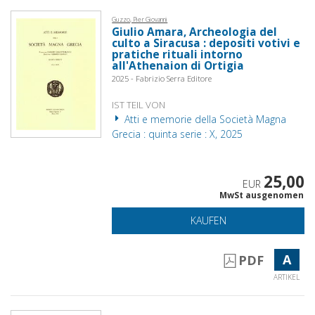
Guzzo, Pier Giovanni
Giulio Amara, Archeologia del
culto a Siracusa : depositi votivi e
pratiche rituali intorno
all'Athenaion di Ortigia
2025 - Fabrizio Serra Editore
IST TEIL VON
Atti e memorie della Società Magna
Grecia : quinta serie : X, 2025
25,00
EUR
MwSt ausgenomen
KAUFEN
A
PDF
ARTIKEL