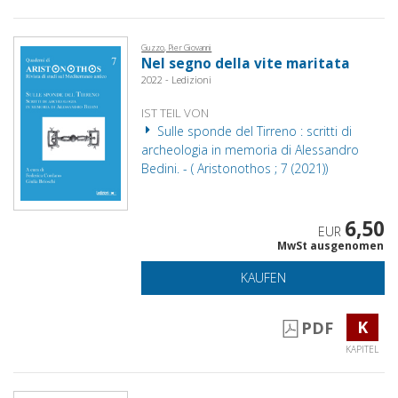
Guzzo, Pier Giovanni
Nel segno della vite maritata
2022 - Ledizioni
IST TEIL VON
Sulle sponde del Tirreno : scritti di
archeologia in memoria di Alessandro
Bedini. - ( Aristonothos ; 7 (2021))
6,50
EUR
MwSt ausgenomen
KAUFEN
K
PDF
KAPITEL