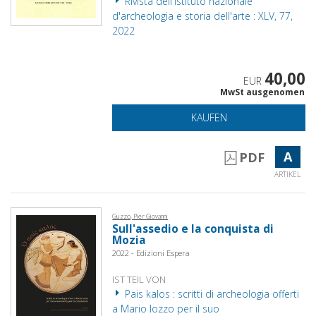
Rivista dell'istituto nazionale
d'archeologia e storia dell'arte : XLV, 77,
2022
40,00
EUR
MwSt ausgenomen
KAUFEN
A
PDF
ARTIKEL
Guzzo, Pier Giovanni
Sull'assedio e la conquista di
Mozia
2022 - Edizioni Espera
IST TEIL VON
Pais kalos : scritti di archeologia offerti
a Mario Iozzo per il suo