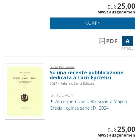
25,00
EUR
MwSt ausgenomen
KAUFEN
A
PDF
ARTIKEL
Guzzo, Pier Giovanni
Su una recente pubblicazione
dedicata a Locri Epizefiri
2024 - Fabrizio Serra Editore
IST TEIL VON
Atti e memorie della Società Magna
Grecia : quinta serie : IX, 2024
25,00
EUR
MwSt ausgenomen