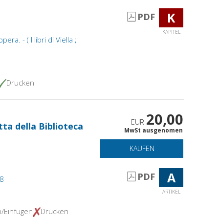
K
PDF
KAPITEL
era. - ( I libri di Viella ;
Drucken
20,00
EUR
ta della Biblioteca
MwSt ausgenomen
KAUFEN
A
PDF
18
ARTIKEL
n/Einfügen
Drucken