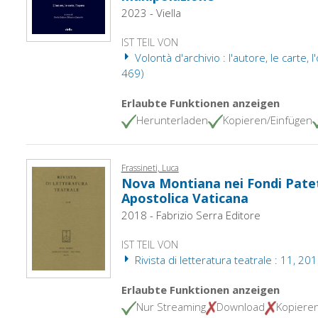
2023 - Viella
IST TEIL VON
Volontà d'archivio : l'autore, le carte, l'op
469)
Erlaubte Funktionen anzeigen
Herunterladen
Kopieren/Einfügen
Frassineti, Luca
Nova Montiana nei Fondi Patet
Apostolica Vaticana
2018 - Fabrizio Serra Editore
IST TEIL VON
Rivista di letteratura teatrale : 11, 20
Erlaubte Funktionen anzeigen
Nur Streaming
Download
Kopiere