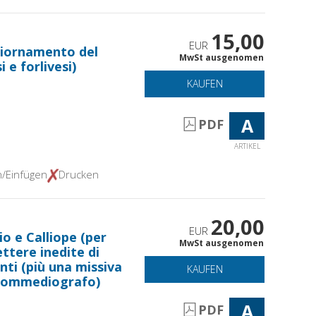
15,00
EUR
ggiornamento del
MwSt ausgenomen
 e forlivesi)
KAUFEN
A
PDF
ARTIKEL
n/Einfügen
Drucken
20,00
EUR
io e Calliope (per
MwSt ausgenomen
ettere inedite di
ti (più una missiva
KAUFEN
commediografo)
A
PDF