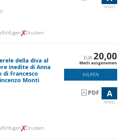
ARTIKEL
17
n/Einfügen
Drucken
20,00
EUR
erele della diva al
MwSt ausgenomen
ere inedite di Anna
to di Francesco
KAUFEN
Vincenzo Monti
A
PDF
ARTIKEL
n/Einfügen
Drucken