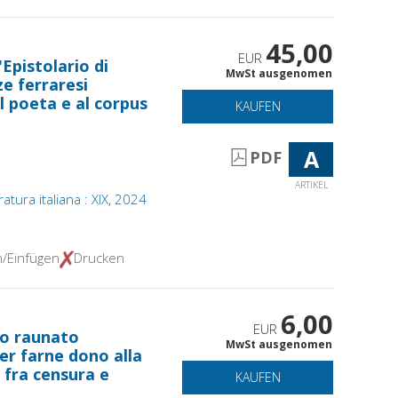
45,00
EUR
Epistolario di
MwSt ausgenomen
e ferraresi
l poeta e al corpus
KAUFEN
A
PDF
ARTIKEL
atura italiana : XIX, 2024
n/Einfügen
Drucken
6,00
EUR
o raunato
MwSt ausgenomen
er farne dono alla
i fra censura e
KAUFEN