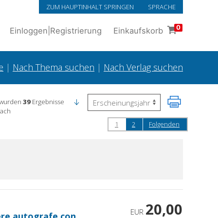
ZUM HAUPTINHALT SPRINGEN
SPRACHE
0
Einloggen
|
Registrierung
Einkaufskorb
e
|
Nach Thema suchen
|
Nach Verlag suchen
 wurden
39
Ergebnisse
nach
1
2
Folgenden
20,00
EUR
ere autografe con