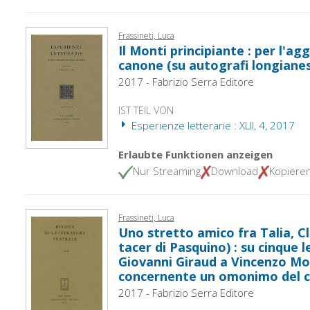
Frassineti, Luca
Il Monti principiante : per l'a
canone (su autografi longianesi
2017 - Fabrizio Serra Editore
IST TEIL VON
Esperienze letterarie : XLII, 4, 2017
Erlaubte Funktionen anzeigen
Nur Streaming
Download
Kopiere
Frassineti, Luca
Uno stretto amico fra Talia, Cl
tacer di Pasquino) : su cinque l
Giovanni Giraud a Vincenzo Mon
concernente un omonimo del 
2017 - Fabrizio Serra Editore