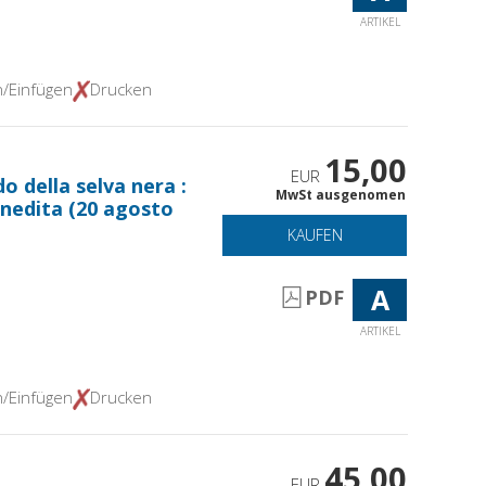
ARTIKEL
n/Einfügen
Drucken
15,00
EUR
o della selva nera :
MwSt ausgenomen
inedita (20 agosto
KAUFEN
A
PDF
ARTIKEL
n/Einfügen
Drucken
45,00
EUR