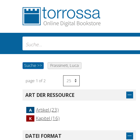
Suche
>>
Frassineti, Luca
page 1 of 2
ART DER RESSOURCE
Artikel (23)
A
Kapitel (16)
K
DATEI FORMAT