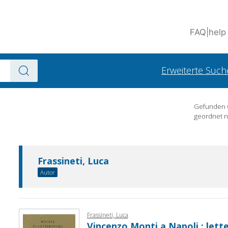
FAQ
|
help
Erweiterte Such
Gefunden
geordnet 
Frassineti, Luca
Autor
Frassineti, Luca
Vincenzo Monti a Napoli : lett