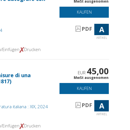
MwSt ausgenomen
KAUFEN
A
PDF
24
ARTIKEL
n/Einfügen
Drucken
45,00
EUR
isure di una
MwSt ausgenomen
1817)
KAUFEN
A
PDF
atura italiana : XIX, 2024
ARTIKEL
n/Einfügen
Drucken