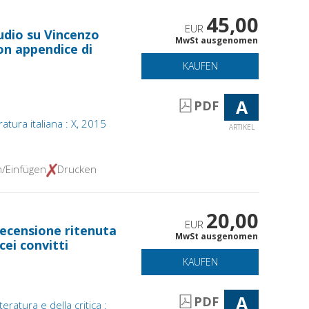
45,00
EUR
tudio su Vincenzo
MwSt ausgenomen
on appendice di
KAUFEN
A
PDF
ratura italiana : X, 2015
ARTIKEL
n/Einfügen
Drucken
20,00
EUR
recensione ritenuta
MwSt ausgenomen
cei convitti
KAUFEN
A
PDF
teratura e della critica :