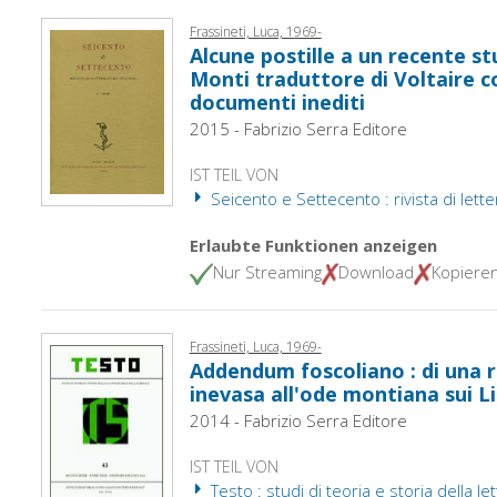
Frassineti, Luca, 1969-
Alcune postille a un recente s
Monti traduttore di Voltaire c
documenti inediti
2015 - Fabrizio Serra Editore
IST TEIL VON
Seicento e Settecento : rivista di lette
Erlaubte Funktionen anzeigen
Nur Streaming
Download
Kopiere
Frassineti, Luca, 1969-
Addendum foscoliano : di una 
inevasa all'ode montiana sui Li
2014 - Fabrizio Serra Editore
IST TEIL VON
Testo : studi di teoria e storia della let