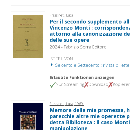
Frassineti, Luca
Per il secondo supplemento all'
Vincenzo Monti : corrispondenz
attorno alla canonizzazione de
delle sue opere
2024 - Fabrizio Serra Editore
IST TEIL VON
Seicento e Settecento : rivista di letter
Erlaubte Funktionen anzeigen
Nur Streaming
Download
Kopiere
Frassineti, Luca, 1969-
Memore della mia promessa, h
parecchie altre mie operette p
detta Biblioteca : il caso Mont
manipolazione