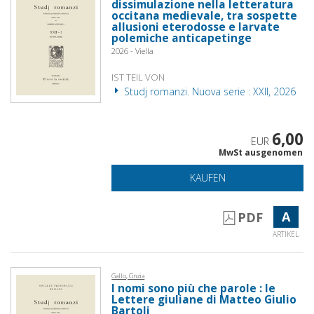
dissimulazione nella letteratura
occitana medievale, tra sospette
allusioni eterodosse e larvate
polemiche anticapetinge
2026 - Viella
IST TEIL VON
Studj romanzi. Nuova serie : XXII, 2026
6,00
EUR
MwSt ausgenomen
KAUFEN
A
PDF
ARTIKEL
Gallo, Cinzia
I nomi sono più che parole : le
Lettere giuliane di Matteo Giulio
Bartoli