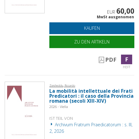
60,00
EUR
MwSt ausgenomen
KAUFEN
ZU DEN ARTIKELN
F
PDF
HEFT
Zoncheddu, Riccardo
La mobilità intellettuale dei Frati
Predicatori : il caso della Provincia
romana (secoli XIII-XIV)
2026 - Viella
IST TEIL VON
Archivum Fratrum Praedicatorum : s. III,
2, 2026