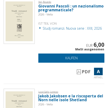
Viel, Riccardo
Giovanni Pascoli : un nazionalismo
pregrammaticale?
2026 - Viella
IST TEIL VON
Studj romanzi. Nuova serie : XXII, 2026
6,00
EUR
MwSt ausgenomen
KAUFEN
A
PDF
ARTIKEL
Lozzi Gallo, Lorenzo
Jakob Jakobsen e la riscoperta del
Norn nelle isole Shetland
2026 - Viella