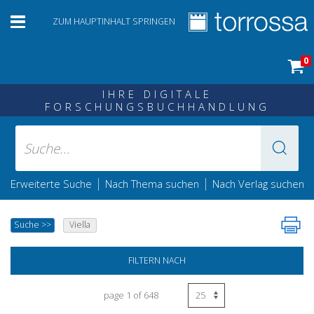
ZUM HAUPTINHALT SPRINGEN
0
IHRE DIGITALE
FORSCHUNGSBUCHHANDLUNG
|
|
Erweiterte Suche
Nach Thema suchen
Nach Verlag suchen
Suche
>>
Viella
FILTERN NACH
page 1 of 648