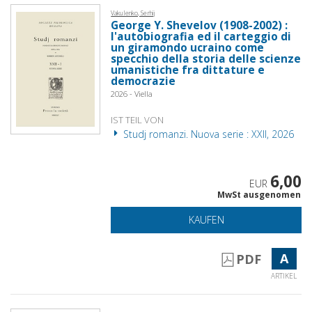
Vakulenko, Serhij
George Y. Shevelov (1908-2002) :
l'autobiografia ed il carteggio di
un giramondo ucraino come
specchio della storia delle scienze
umanistiche fra dittature e
democrazie
2026 - Viella
IST TEIL VON
Studj romanzi. Nuova serie : XXII, 2026
6,00
EUR
MwSt ausgenomen
KAUFEN
A
PDF
ARTIKEL