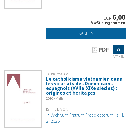
6,00
EUR
MwSt ausgenomen
KAUFEN
A
PDF
ARTIKEL
Thi Liên Tran, Claire
Le catholicisme vietnamien dans
les vicariats des Dominicains
espagnols (XVIIe-XIXe siècles) :
origines et heritages
2026 - Viella
IST TEIL VON
Archivum Fratrum Praedicatorum : s. III,
2, 2026