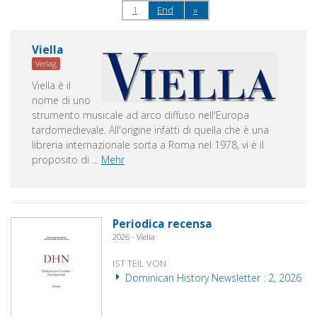
1
End
»
Viella
Verlag
Viella è il
nome di uno
strumento musicale ad arco diffuso nell'Europa
tardomedievale. All'origine infatti di quella che è una
libreria internazionale sorta a Roma nel 1978, vi è il
proposito di
...
Mehr
Periodica recensa
2026 - Viella
IST TEIL VON
Dominican History Newsletter : 2, 2026