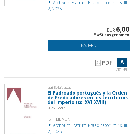
Archivum Fratrum Praedicatorum : s. III,
2, 2026
6,00
EUR
MwSt ausgenomen
KAUFEN
A
PDF
ARTIKEL
Jabri-Bekkali, Jaouad
El Padroado portugués y la Orden
de Predicadores en los territorios
del Imperio (ss. XVI-XVIII)
2026 - Viella
IST TEIL VON
Archivum Fratrum Praedicatorum : s. III,
2, 2026