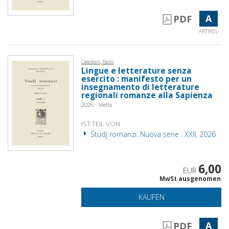
A
PDF
ARTIKEL
Canettieri, Paolo
Lingue e letterature senza
esercito : manifesto per un
insegnamento di letterature
regionali romanze alla Sapienza
2026 - Viella
IST TEIL VON
Studj romanzi. Nuova serie : XXII, 2026
6,00
EUR
MwSt ausgenomen
KAUFEN
A
PDF