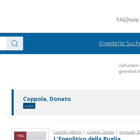
FAQ
|
help
Erweiterte Such
Gefunden
geordnet 
Coppola, Donato
Autor
|
|
Cazzella, Alberto
Coppola, Donato
Ingravallo, E
L'Eneolitico della Puglia