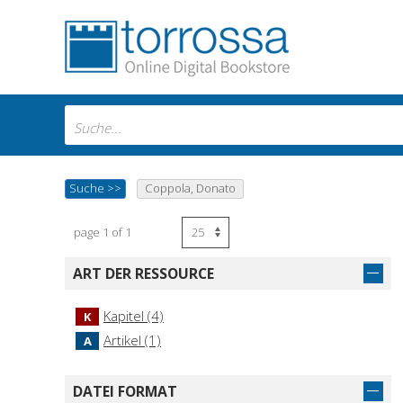
Suche
>>
Coppola, Donato
page 1 of 1
ART DER RESSOURCE
Kapitel (4)
K
Artikel (1)
A
DATEI FORMAT