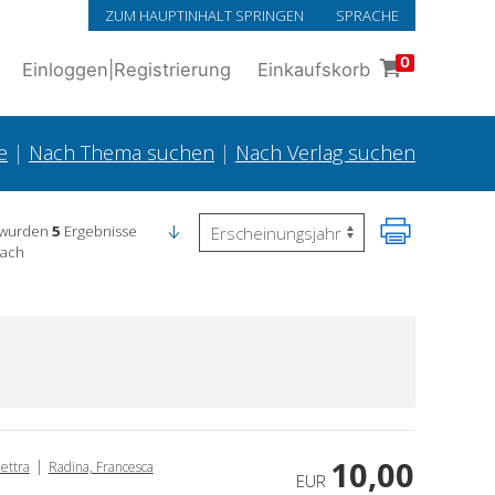
ZUM HAUPTINHALT SPRINGEN
SPRACHE
0
Einloggen
|
Registrierung
Einkaufskorb
e
|
Nach Thema suchen
|
Nach Verlag suchen
 wurden
5
Ergebnisse
nach
10,00
|
lettra
Radina, Francesca
EUR