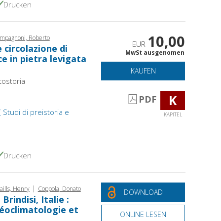
Drucken
10,00
mpagnoni, Roberto
EUR
 circolazione di
MwSt ausgenomen
ce in pietra levigata
KAUFEN
otostoria
K
PDF
( Studi di preistoria e
KAPITEL
Drucken
|
aills, Henry
Coppola, Donato
DOWNLOAD
rindisi, Italie :
léoclimatologie et
ONLINE LESEN