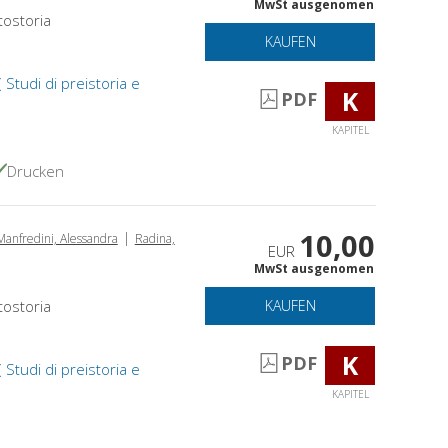
MwSt ausgenomen
otostoria
KAUFEN
( Studi di preistoria e
K
PDF
KAPITEL
Drucken
10,00
|
Manfredini, Alessandra
Radina,
EUR
MwSt ausgenomen
otostoria
KAUFEN
K
PDF
( Studi di preistoria e
KAPITEL