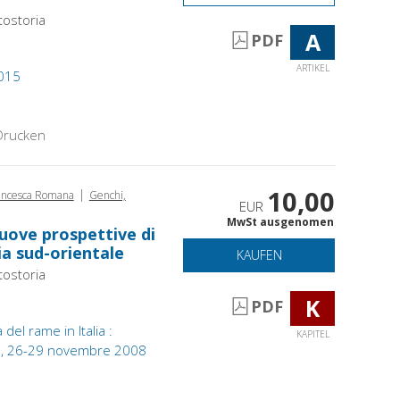
otostoria
A
PDF
ARTIKEL
2015
Drucken
10,00
|
rancesca Romana
Genchi,
EUR
MwSt ausgenomen
nuove prospettive di
lia sud-orientale
KAUFEN
otostoria
K
PDF
à del rame in Italia :
KAPITEL
gna, 26-29 novembre 2008