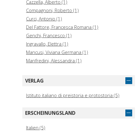
Cazzella, Alberto (1)
Compagnoni, Roberto (1)
Curci, Antonio (1)
Del Fattore, Francesca Romana (1)
Genchi, Francesco (1)
Ingravallo, Elettra (1)
Mancusi, Viviana Germana (1)
Manfredini, Alessandra (1)
Marquer, Laurent (1)
Muntoni, Italo M. (Italo Maria) (1)
VERLAG
Renault-Miskovsky, Josette (1)
Istituto italiano di preistoria e protostoria (5)
ERSCHEINUNGSLAND
Italien (5)