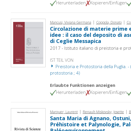
Herunterladen
Kopieren/Einfügen
|
|
Mancusi, Viviana Germana
Coppola, Donato
Co
Circolazione di materie prime e
idee : il caso del deposito di as
di Ceglie Messapica
2017 - Istituto italiano di preistoria e pr
IST TEIL VON
Preistoria e Protostoria della Puglia. - 
protostoria ; 4)
Erlaubte Funktionen anzeigen
Herunterladen
Kopieren/Einfügen
|
|
Marquer, Laurent
Renault-Miskovsky, Josette
B
Santa Maria di Agnano, Ostuni, B
Préhistoire et Palynologie, Pa
Paléoenvironnement