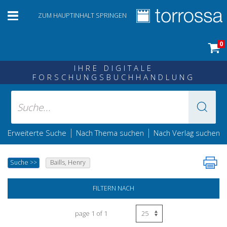
ZUM HAUPTINHALT SPRINGEN
0
IHRE DIGITALE
FORSCHUNGSBUCHHANDLUNG
|
|
Erweiterte Suche
Nach Thema suchen
Nach Verlag suchen
Suche
>>
Baills, Henry
FILTERN NACH
page 1 of 1