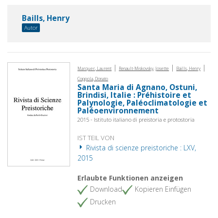
Baills, Henry
Autor
|
|
|
Marquer, Laurent
Renault-Miskovsky, Josette
Baills, Henry
Coppola, Donato
Santa Maria di Agnano, Ostuni,
Brindisi, Italie : Préhistoire et
Palynologie, Paléoclimatologie et
Paléoenvironnement
2015 - Istituto italiano di preistoria e protostoria
IST TEIL VON
Rivista di scienze preistoriche : LXV,
2015
Erlaubte Funktionen anzeigen
Download
Kopieren Einfügen
Drucken