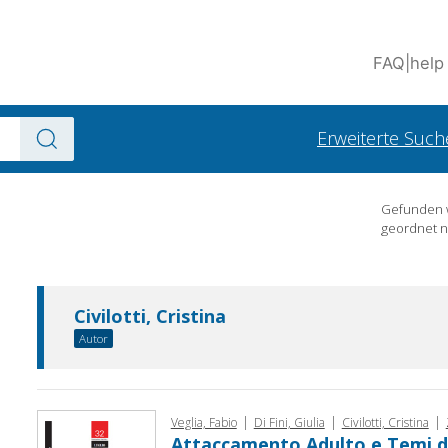
FAQ
|
help
Erweiterte Such
Gefunden
geordnet 
Civilotti, Cristina
Autor
|
|
|
Veglia, Fabio
Di Fini, Giulia
Civilotti, Cristina
Attaccamento Adulto e Temi di 