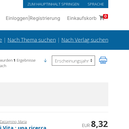
ZUM HAUPTINHALT SPRINGEN
SPRACHE
0
Einloggen
|
Registrierung
Einkaufskorb
e
|
Nach Thema suchen
|
Nach Verlag suchen
 wurden
1
Ergebnisse
nach
8,32
Zaccagnino, Maria
EUR
Vita : una ricerca