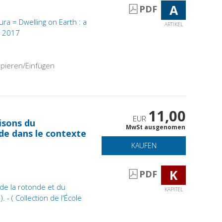
A
PDF
tura = Dwelling on Earth : a
ARTIKEL
, 2017
pieren/Einfügen
11,00
EUR
isons du
MwSt ausgenomen
de dans le contexte
KAUFEN
K
PDF
de la rotonde et du
KAPITEL
- ( Collection de l'École