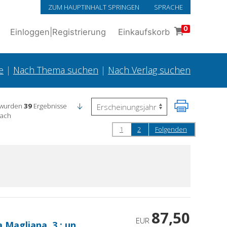
ZUM HAUPTINHALT SPRINGEN
SPRACHE
0
Einloggen
|
Registrierung
Einkaufskorb
e
|
Nach Thema suchen
|
Nach Verlag suchen
 wurden
39
Ergebnisse
nach
1
2
Folgenden
87,50
EUR
 Magliana, 3 : un