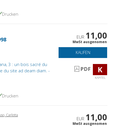
Drucken
11,00
EUR
998
MwSt ausgenomen
KAUFEN
na, 3 : un bois sacré du
K
PDF
e du site ad deam diam. -
KAPITEL
Drucken
11,00
so, Carlotta
EUR
MwSt ausgenomen