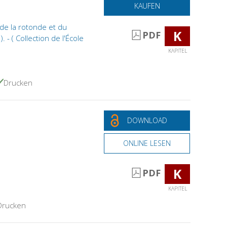
KAUFEN
de la rotonde et du
K
PDF
- ( Collection de l'École
KAPITEL
Drucken
DOWNLOAD
ONLINE LESEN
K
PDF
KAPITEL
Drucken