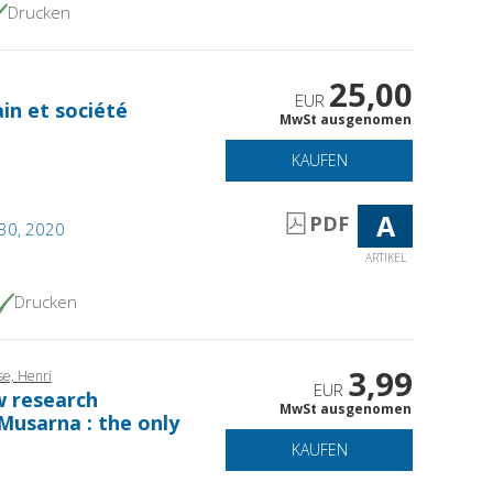
Drucken
25,00
EUR
in et société
MwSt ausgenomen
KAUFEN
A
PDF
 30, 2020
ARTIKEL
Drucken
3,99
se, Henri
EUR
w research
MwSt ausgenomen
 Musarna : the only
KAUFEN