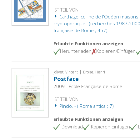
IST TEIL VON
Carthage, colline de l'Odéon maisons 
cryptoportique : (recherches 1987-2000). 
française de Rome ; 457)
Erlaubte Funktionen anzeigen
Herunterladen
Kopieren/Einfügen
|
Jolivet, Vincent
Broise, Henri
Postface
2009 - École Française de Rome
IST TEIL VON
Pincio. - ( Roma antica ; 7)
Erlaubte Funktionen anzeigen
Download
Kopieren Einfügen