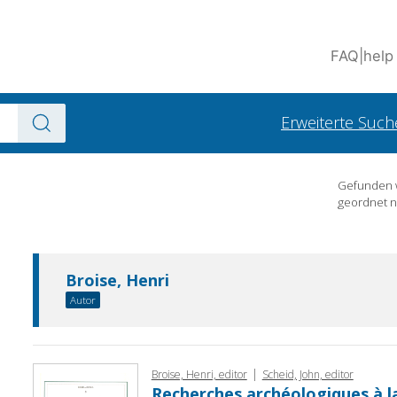
FAQ
|
help
Erweiterte Such
Gefunden
geordnet 
Broise, Henri
Autor
|
Broise, Henri, editor
Scheid, John, editor
Recherches archéologiques à la