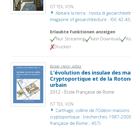
IST TEIL VON
Abitare la terra : rivista di geoarchitet
magazine of geoarchitecture : XVI, 42-43
Erlaubte Funktionen anzeigen
Nur Streaming
kein Download
Ko
Drucken
Broise, Henri, editor
L'évolution des insulae des ma
Cryptoportique et de la Roton
urbain
2012 - École Française de Rome
IST TEIL VON
Carthage, colline de l'Odéon maisons 
cryptoportique : (recherches 1987-2000). 
française de Rome ; 457)