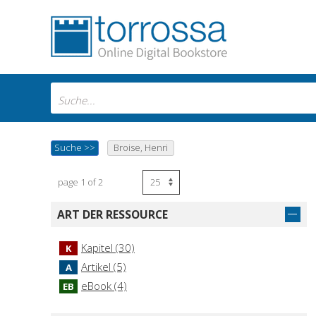
Suche
>>
Broise, Henri
page 1 of 2
ART DER RESSOURCE
Kapitel (30)
K
Artikel (5)
A
eBook (4)
EB