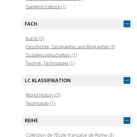
Gras, Michel (1)
Gangemi Editore (1)
Lafon, Xavier (1)
Rosso, Emmanuelle (1)
FACH
Scheid, John, editor (1)
Kunst (3)
Geschichte, Geographie und Biographie (3)
Sozialwissenschaften (1)
Technik, Technologie (1)
LC KLASSIFIKATION
World History (3)
Technology (1)
REIHE
Collection de l'École française de Rome (3)