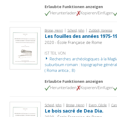
Erlaubte Funktionen anzeigen
Herunterladen
Kopieren/Einfügen
|
|
Broise, Henri
Scheid, John
Zubboli, Vanessa
Les fouilles des années 1975-1
2020 - École Française de Rome
IST TEIL VON
Recherches archéologiques à la Maglia
suburbium romain : topographie général
( Roma antica ; 8)
Erlaubte Funktionen anzeigen
Herunterladen
Kopieren/Einfügen
|
|
|
Scheid, John
Broise, Henri
Evers, Cécile
Caru
Le bois sacré de Dea Dia.
2020 - École Française de Rome