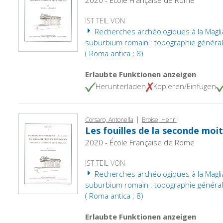
IST TEIL VON
Recherches archéologiques à la Maglia
suburbium romain : topographie général
( Roma antica ; 8)
Erlaubte Funktionen anzeigen
Herunterladen
Kopieren/Einfügen
|
Corsaro, Antonella
Broise, Henri
Les fouilles de la seconde moit
2020 - École Française de Rome
IST TEIL VON
Recherches archéologiques à la Maglia
suburbium romain : topographie général
( Roma antica ; 8)
Erlaubte Funktionen anzeigen