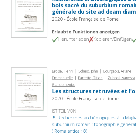
bois sacré du suburbium romai
générale du site ad deam diam
2020 - École Française de Rome
Erlaubte Funktionen anzeigen
Herunterladen
Kopieren/Einfügen
|
|
|
Broise, Henri
Scheid, John
Bourgeois, Ariane
|
|
Emmanuelle
Bartette, Titien
Zubboli, Vanessa
Giandomenico
Les structures retruvées et l'o
2020 - École Française de Rome
IST TEIL VON
Recherches archéologiques à la Maglia
suburbium romain : topographie général
( Roma antica ; 8)