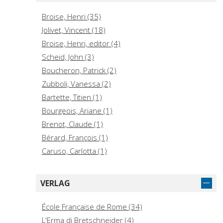
Broise, Henri (35)
Jolivet, Vincent (18)
Broise, Henri, editor (4)
Scheid, John (3)
Boucheron, Patrick (2)
Zubboli, Vanessa (2)
Bartette, Titien (1)
Bourgeois, Ariane (1)
Brenot, Claude (1)
Bérard, François (1)
Caruso, Carlotta (1)
Catalano, Paola (1)
Cinque, Giuseppina Enrica (1)
VERLAG
Corsaro, Antonella (1)
Dewailly, Martine (1)
École Française de Rome (34)
Evers, Cécile (1)
L'Erma di Bretschneider (4)