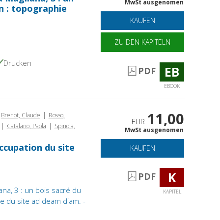
MwSt ausgenomen
n : topographie
KAUFEN
ZU DEN KAPITELN
Drucken
EB
PDF
EBOOK
11,00
|
Brenot, Claude
Rosso,
EUR
|
|
Catalano, Paola
Spinola,
MwSt ausgenomen
ccupation du site
KAUFEN
K
PDF
na, 3 : un bois sacré du
KAPITEL
e du site ad deam diam. -