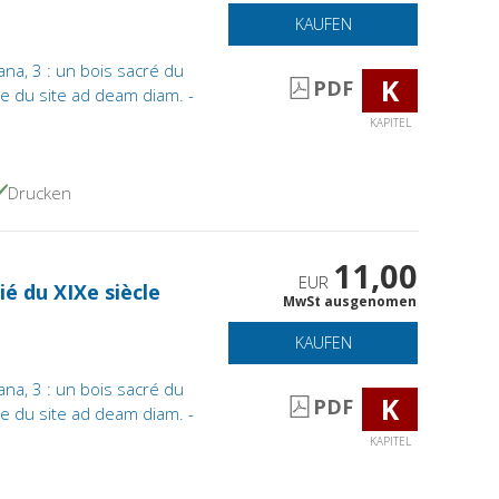
KAUFEN
na, 3 : un bois sacré du
K
PDF
e du site ad deam diam. -
KAPITEL
Drucken
11,00
EUR
ié du XIXe siècle
MwSt ausgenomen
KAUFEN
na, 3 : un bois sacré du
K
PDF
e du site ad deam diam. -
KAPITEL