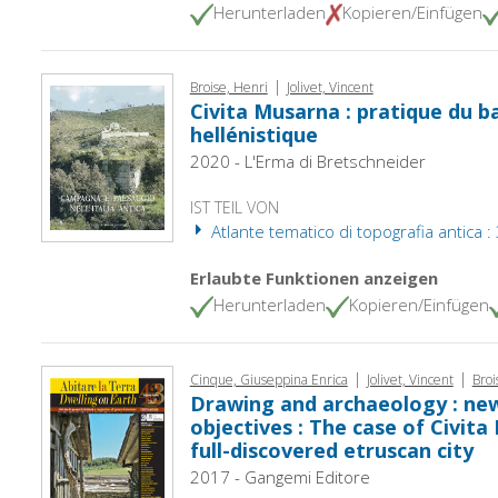
Herunterladen
Kopieren/Einfügen
|
Broise, Henri
Jolivet, Vincent
Civita Musarna : pratique du ba
hellénistique
2020 - L'Erma di Bretschneider
IST TEIL VON
Atlante tematico di topografia antica :
Erlaubte Funktionen anzeigen
Herunterladen
Kopieren/Einfügen
|
|
Cinque, Giuseppina Enrica
Jolivet, Vincent
Broi
Drawing and archaeology : ne
objectives : The case of Civita
full-discovered etruscan city
2017 - Gangemi Editore