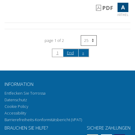
A
PDF
ARTIKEL
page 1 of 2
1
End
»
INFORMATION
Entfecken Sie Torrossa
Datenschutz
Cookie Policy
Accessibility
Barrierefreiheits-Konformitätsbericht (VPAT)
BRAUCHEN SIE HILFE?
SICHERE ZAHLUNGEN