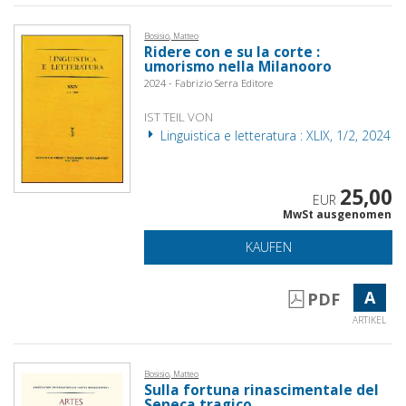
Bosisio, Matteo
Ridere con e su la corte :
umorismo nella Milanooro
2024 - Fabrizio Serra Editore
IST TEIL VON
Linguistica e letteratura : XLIX, 1/2, 2024
25,00
EUR
MwSt ausgenomen
KAUFEN
A
PDF
ARTIKEL
Bosisio, Matteo
Sulla fortuna rinascimentale del
Seneca tragico