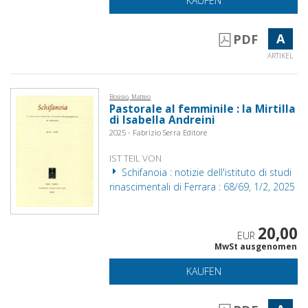
KAUFEN
A
PDF
ARTIKEL
Bosisio, Matteo
Pastorale al femminile : la Mirtilla
di Isabella Andreini
2025 - Fabrizio Serra Editore
IST TEIL VON
Schifanoia : notizie dell'istituto di studi
rinascimentali di Ferrara : 68/69, 1/2, 2025
20,00
EUR
MwSt ausgenomen
KAUFEN