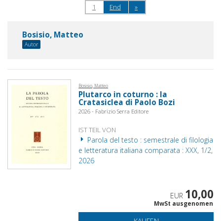
1
End
»
Bosisio, Matteo
Autor
Bosisio, Matteo
Plutarco in coturno : la
Cratasiclea di Paolo Bozi
2026 - Fabrizio Serra Editore
IST TEIL VON
Parola del testo : semestrale di filologia
e letteratura italiana comparata : XXX, 1/2,
2026
10,00
EUR
MwSt ausgenomen