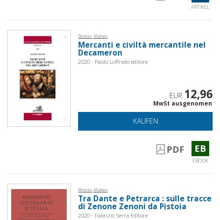
ARTIKEL
Bosisio, Matteo
Mercanti e civiltà mercantile nel
Decameron
2020 - Paolo Loffredo editore
12,96
EUR
MwSt ausgenomen
KAUFEN
EB
PDF
EBOOK
Bosisio, Matteo
Tra Dante e Petrarca : sulle tracce
di Zenone Zenoni da Pistoia
2020 - Fabrizio Serra Editore