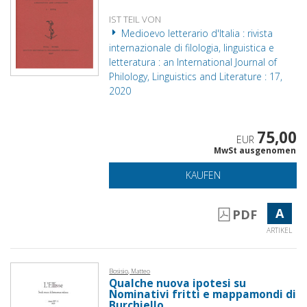
IST TEIL VON
Medioevo letterario d'Italia : rivista
internazionale di filologia, linguistica e
letteratura : an International Journal of
Philology, Linguistics and Literature : 17,
2020
75,00
EUR
MwSt ausgenomen
KAUFEN
A
PDF
ARTIKEL
Bosisio, Matteo
Qualche nuova ipotesi su
Nominativi fritti e mappamondi di
Burchiello