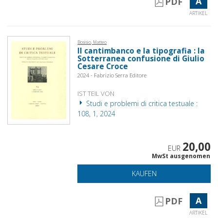
A
PDF
ARTIKEL
Bosisio, Matteo
Il cantimbanco e la tipografia : la
Sotterranea confusione di Giulio
Cesare Croce
2024 - Fabrizio Serra Editore
IST TEIL VON
Studi e problemi di critica testuale :
108, 1, 2024
20,00
EUR
MwSt ausgenomen
KAUFEN
A
PDF
ARTIKEL