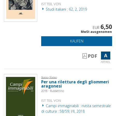
IST TEIL VON
Studi italiani : 62, 2, 2019
6,50
EUR
MwSt ausgenomen
KAUFEN
A
PDF
ARTIKEL
Bosisio, Matteo
Per una rilettura degli gliommeri
aragonesi
2018 - Rubbettino
IST TEIL VON
Campi immaginabili : rivista semestrale
di cultura : 58/59, I/II, 2018