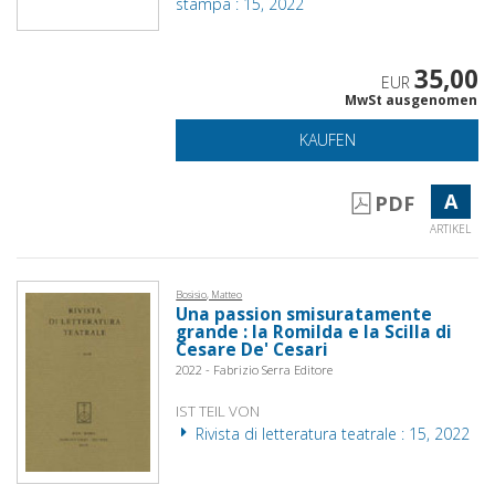
stampa : 15, 2022
35,00
EUR
MwSt ausgenomen
KAUFEN
A
PDF
ARTIKEL
Bosisio, Matteo
Una passion smisuratamente
grande : la Romilda e la Scilla di
Cesare De' Cesari
2022 - Fabrizio Serra Editore
IST TEIL VON
Rivista di letteratura teatrale : 15, 2022