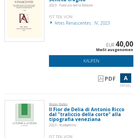
2023 - Fabrizio Serra Editore
IST TEIL VON
Artes Renascentes : IV, 2023
40,00
EUR
MwSt ausgenomen
KAUFEN
A
PDF
ARTIKEL
Bosisio, Matteo
Il Fior de Delia di Antonio Ricco
dal "traliccio della corte" alla
tipografia veneziana
2023 - Rubbettino
IST TEIL VON