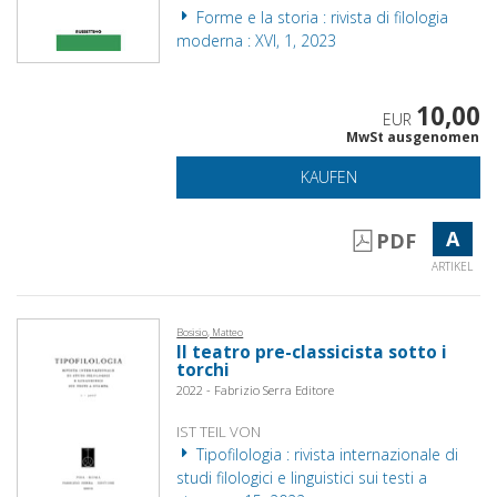
Forme e la storia : rivista di filologia
moderna : XVI, 1, 2023
10,00
EUR
MwSt ausgenomen
KAUFEN
A
PDF
ARTIKEL
Bosisio, Matteo
Il teatro pre-classicista sotto i
torchi
2022 - Fabrizio Serra Editore
IST TEIL VON
Tipofilologia : rivista internazionale di
studi filologici e linguistici sui testi a