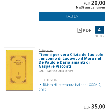
20,00
EUR
MwSt ausgenomen
KAUFEN
A
PDF
ARTIKEL
Bosisio, Matteo
Tienmi per vera Clizia de tuo sole
: encomio di Ludovico il Moro nel
De Paulo e Daria amanti di
Gaspare Visconti
2017 - Fabrizio Serra Editore
IST TEIL VON
Rivista di letteratura italiana : XXXV, 2,
2017
35,00
EUR