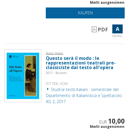
MwSt ausgenomen
KAUFEN
A
PDF
ARTIKEL
Bosisio, Matteo
Questo serà il modo : le
rappresentazioni teatrali pre-
classiciste dal testo all'opera
2017 - Bulzoni
IST TEIL VON
Studi (e testi) italiani : semestrale del
Dipartimento di Italianistica e Spettacolo :
40, 2, 2017
10,00
EUR
MwSt ausgenomen