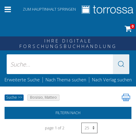
ZUM HAUPTINHALT SPRINGEN
0
IHRE DIGITALE
FORSCHUNGSBUCHHANDLUNG
|
|
Erweiterte Suche
Nach Thema suchen
Nach Verlag suchen
Suche
>>
Bosisio, Matteo
FILTERN NACH
page 1 of 2