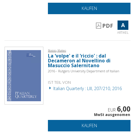
KAUFEN
A
PDF
ARTIKEL
Bosisio, Matteo
La ‘volpe' e il ‘riccio' : dal
Decameron al Novellino di
Masuccio Salernitano
2016 - Rutgers University Department of Italian
IST TEIL VON
Italian Quarterly : LIII, 207/210, 2016
6,00
EUR
MwSt ausgenomen
KAUFEN